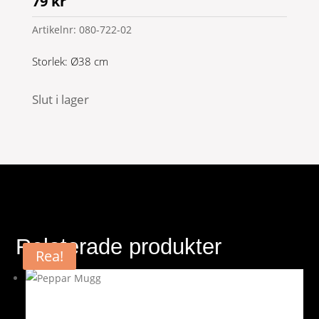
79
kr
Artikelnr:
080-722-02
Storlek: Ø38 cm
Slut i lager
Relaterade produkter
Rea!