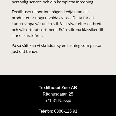
personlig service och din kompletta inredning.
Textilhuset tillhör inte någon kedja utan alla
produkter är noga utvalda av oss. Detta för att
kunna skapa vår unika stil. Vi strä­var efter ett brett
och välsorterat sor­ti­ment. Från stil­rena klas­siker till
starka karaktärer.
På så sätt kan vi skräddarsy en lösning som passar
just ditt behov.
Textilhuset Zeer AB
Rådhusgatan 25
571 31 Nässjö
Telefon: 0380-125 91