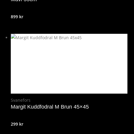
899
kr
Svanefors
Margit Kuddfodral M Brun 45×45
299
kr