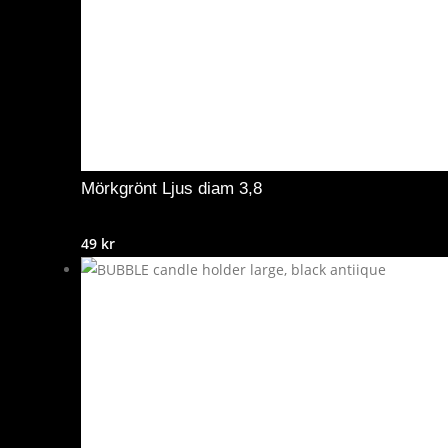
Mörkgrönt Ljus diam 3,8
49
kr