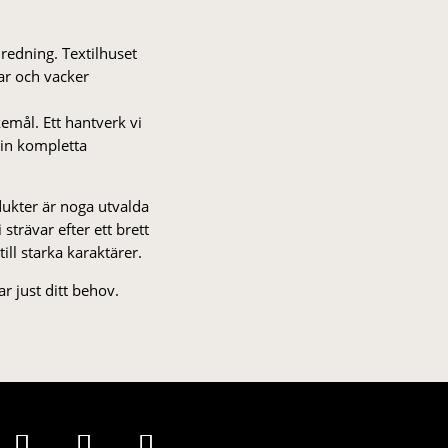
nredning. Textilhuset
gar och vacker
kemål. Ett hantverk vi
 din kompletta
odukter är noga utvalda
strä­var efter ett brett
 till starka karaktärer.
r just ditt behov.