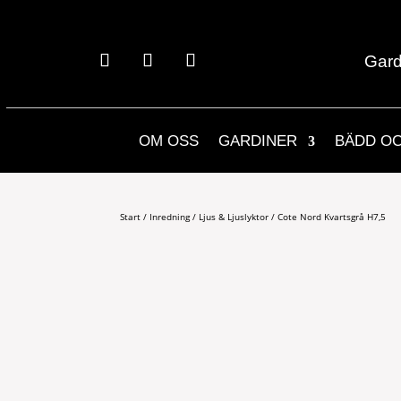
Gard
OM OSS
GARDINER
BÄDD O
Start
/
Inredning
/
Ljus & Ljuslyktor
/ Cote Nord Kvartsgrå H7,5