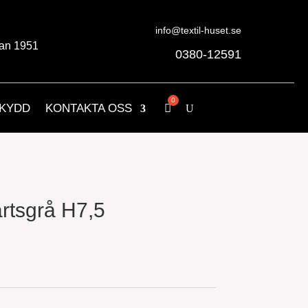
info@textil-huset.se
an 1951
0380-12591
KYDD
KONTAKTA OSS
rtsgrå H7,5