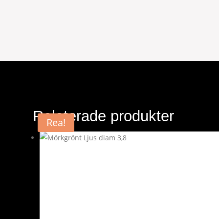
Relaterade produkter
Rea!