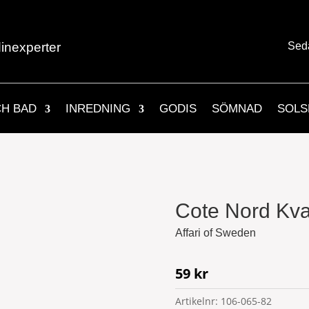
inexperter
Sed
CH BAD
INREDNING
GODIS
SÖMNAD
SOLS
Cote Nord Kva
Affari of Sweden
59
kr
Artikelnr:
106-065-82