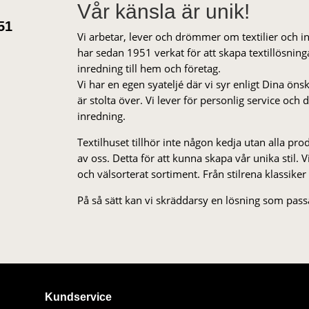
Vår känsla är unik!
51
Vi arbetar, lever och drömmer om textilier och i
har sedan 1951 verkat för att skapa textillösnin
inredning till hem och företag.
Vi har en egen syateljé där vi syr enligt Dina öns
är stolta över. Vi lever för personlig service och
inredning.
Textilhuset tillhör inte någon kedja utan alla pr
av oss. Detta för att kunna skapa vår unika stil. Vi 
och välsorterat sor­ti­ment. Från stil­rena klas­siker
På så sätt kan vi skräddarsy en lösning som passa
Kundservice