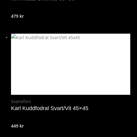
479
kr
Svanefors
Karl Kuddfodral Svart/Vit 45×45
449
kr