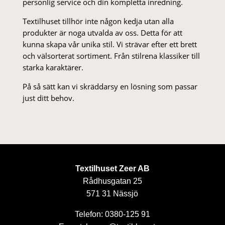
personlig service och din kompletta inredning.
Textilhuset tillhör inte någon kedja utan alla
produkter är noga utvalda av oss. Detta för att
kunna skapa vår unika stil. Vi strä­var efter ett brett
och välsorterat sor­ti­ment. Från stil­rena klas­siker till
starka karaktärer.
På så sätt kan vi skräddarsy en lösning som passar
just ditt behov.
Textilhuset Zeer AB
Rådhusgatan 25
571 31 Nässjö
Telefon: 0380-125 91