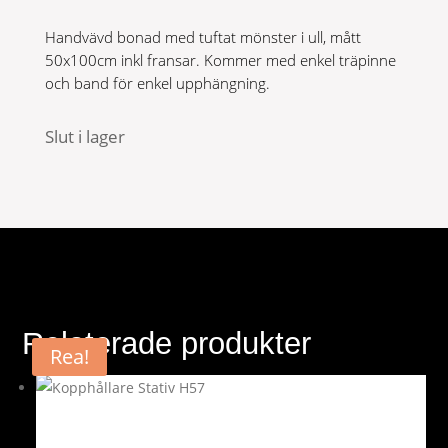
var:
är:
Handvävd bonad med tuftat mönster i ull, mått
699 kr.
559 kr.
50x100cm inkl fransar. Kommer med enkel träpinne
och band för enkel upphängning.
Slut i lager
Relaterade produkter
Rea!