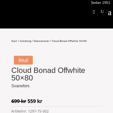
Sedan 1951
Start
/
Inredning
/
Dekorationer
/ Cloud Bonad Offwhite 50×80
Rea!
Cloud Bonad Offwhite
50×80
Svanefors
Det
Det
699
kr
559
kr
ursprungliga
nuvarande
Artikelnr:
1297-75-002
priset
priset