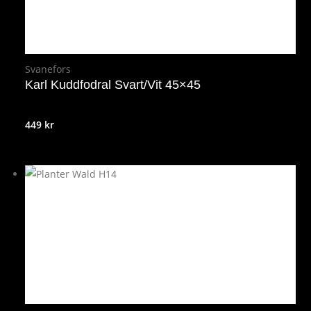
Svanefors
Karl Kuddfodral Svart/Vit 45×45
449
kr