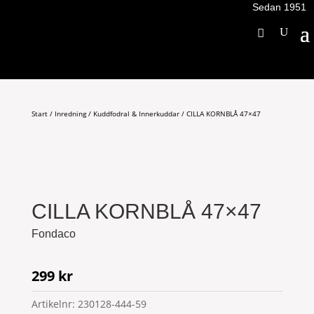
Sedan 1951
Start
/
Inredning
/
Kuddfodral & Innerkuddar
/ CILLA KORNBLÅ 47×47
CILLA KORNBLÅ 47×47
Fondaco
299
kr
Artikelnr:
230128-444-59