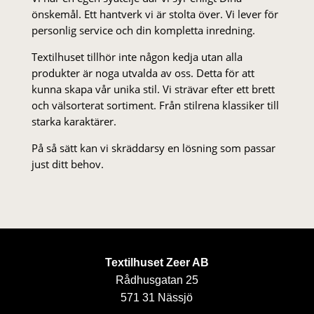
önskemål. Ett hantverk vi är stolta över. Vi lever för
personlig service och din kompletta inredning.
Textilhuset tillhör inte någon kedja utan alla
produkter är noga utvalda av oss. Detta för att
kunna skapa vår unika stil. Vi strä­var efter ett brett
och välsorterat sor­ti­ment. Från stil­rena klas­siker till
starka karaktärer.
På så sätt kan vi skräddarsy en lösning som passar
just ditt behov.
Textilhuset Zeer AB
Rådhusgatan 25
571 31 Nässjö