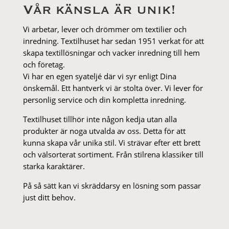
Vår känsla är unik!
Vi arbetar, lever och drömmer om textilier och
inredning. Textilhuset har sedan 1951 verkat för att
skapa textillösningar och vacker inredning till hem
och företag.
Vi har en egen syateljé där vi syr enligt Dina
önskemål. Ett hantverk vi är stolta över. Vi lever för
personlig service och din kompletta inredning.
Textilhuset tillhör inte någon kedja utan alla
produkter är noga utvalda av oss. Detta för att
kunna skapa vår unika stil. Vi strä­var efter ett brett
och välsorterat sor­ti­ment. Från stil­rena klas­siker till
starka karaktärer.
På så sätt kan vi skräddarsy en lösning som passar
just ditt behov.