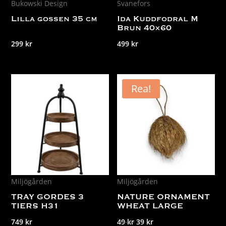
Bukowski Design
Svanefors
Lilla gossen 35 cm
Ida Kuddfodral M
Brun 40×60
299
kr
499
kr
Rea!
Miljögården
Miljögården
TRAY GORDES 3
NATURE ORNAMENT
TIERS H31
WHEAT LARGE
Det
Det
749
kr
49
kr
39
kr