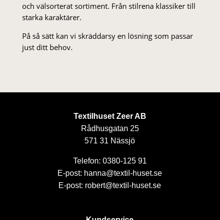
och välsorterat sor­ti­ment. Från stil­rena klas­siker till
starka karaktärer.
På så sätt kan vi skräddarsy en lösning som passar
just ditt behov.
Textilhuset Zeer AB
Rådhusgatan 25
571 31 Nässjö
Telefon: 0380-125 91
E-post: hanna@textil-huset.se
E-post: robert@textil-huset.se
Kundservice