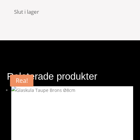
var:
är:
Slut i lager
39 kr.
19 kr.
Relaterade produkter
Rea!
Rea!