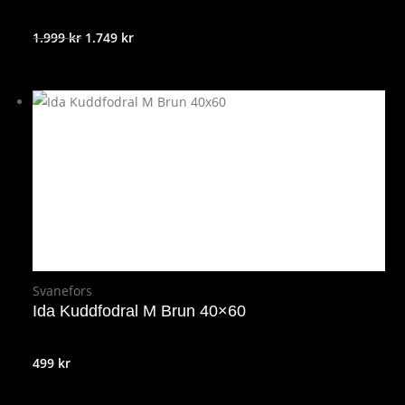
Det
Det
1.999
kr
1.749
kr
ursprungliga
nuvarande
priset
priset
var:
är:
1.999 kr.
1.749 kr.
Svanefors
Ida Kuddfodral M Brun 40×60
499
kr