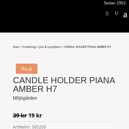
Sedan 1951
Start
/
Inredning
/
Ljus & Ljuslyktor
/ CANDLE HOLDER PIANA AMBER H7
Rea!
CANDLE HOLDER PIANA
AMBER H7
Miljögården
Det
Det
39
kr
19
kr
ursprungliga
nuvarande
Artikelnr:
583250
priset
priset