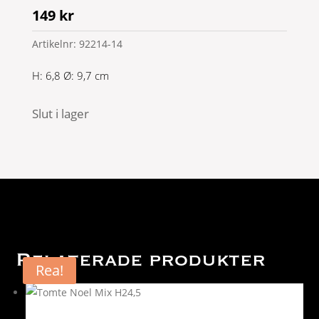
149
kr
Artikelnr:
92214-14
H: 6,8 Ø: 9,7 cm
Slut i lager
Relaterade produkter
Rea!