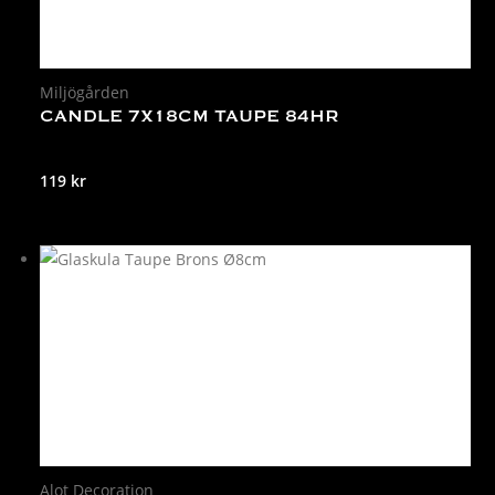
Miljögården
CANDLE 7X18CM TAUPE 84HR
119
kr
Alot Decoration