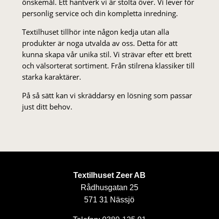
önskemål. Ett hantverk vi är stolta över. Vi lever för
personlig service och din kompletta inredning.
Textilhuset tillhör inte någon kedja utan alla
produkter är noga utvalda av oss. Detta för att
kunna skapa vår unika stil. Vi strä­var efter ett brett
och välsorterat sor­ti­ment. Från stil­rena klas­siker till
starka karaktärer.
På så sätt kan vi skräddarsy en lösning som passar
just ditt behov.
Textilhuset Zeer AB
Rådhusgatan 25
571 31 Nässjö