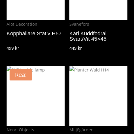
Alot Decoration
Svanefors
Kopphållare Stativ H57
Karl Kuddfodral
Svart/Vit 45×45
499
kr
449
kr
Rea!
Noori Objects
Miljögården