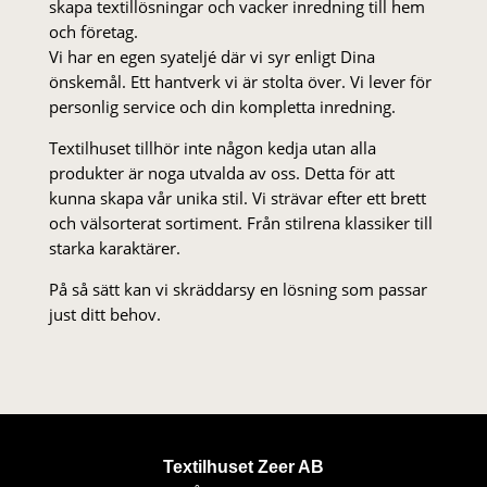
skapa textillösningar och vacker inredning till hem
och företag.
Vi har en egen syateljé där vi syr enligt Dina
önskemål. Ett hantverk vi är stolta över. Vi lever för
personlig service och din kompletta inredning.
Textilhuset tillhör inte någon kedja utan alla
produkter är noga utvalda av oss. Detta för att
kunna skapa vår unika stil. Vi strä­var efter ett brett
och välsorterat sor­ti­ment. Från stil­rena klas­siker till
starka karaktärer.
På så sätt kan vi skräddarsy en lösning som passar
just ditt behov.
Textilhuset Zeer AB