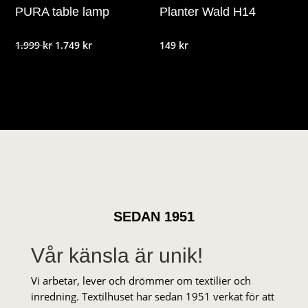
PURA table lamp
Planter Wald H14
Det
Det
1.999
kr
1.749
kr
149
kr
ursprungliga
nuvarande
priset
priset
var:
är:
1.999 kr.
1.749 kr.
SEDAN 1951
Vår känsla är unik!
Vi arbetar, lever och drömmer om textilier och
inredning. Textilhuset har sedan 1951 verkat för att