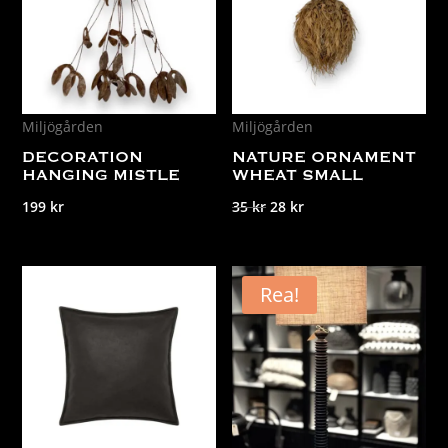
Miljögården
Miljögården
DECORATION
NATURE ORNAMENT
HANGING MISTLE
WHEAT SMALL
Det
Det
199
kr
35
kr
28
kr
ursprungliga
nuvarande
priset
priset
var:
är:
Rea!
35 kr.
28 kr.