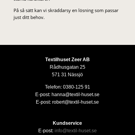
På så sätt kan vi skräddarsy en lösning som passar
just ditt behov.
Textilhuset Zeer AB
Rådhusgatan 25
571 31 Nässjö
Telefon: 0380-125 91
E-post: hanna@textil-huset.se
E-post: robert@textil-huset.se
Kundservice
E-post:
info@textil-huset.se