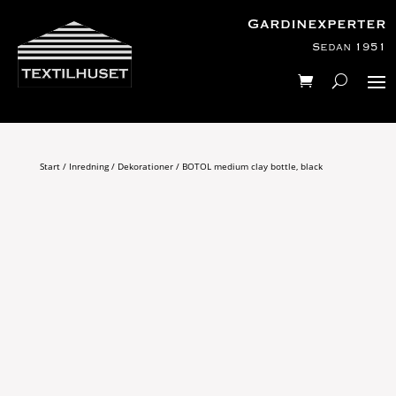
Gardinexperter
Sedan 1951
Start
/
Inredning
/
Dekorationer
/ BOTOL medium clay bottle, black