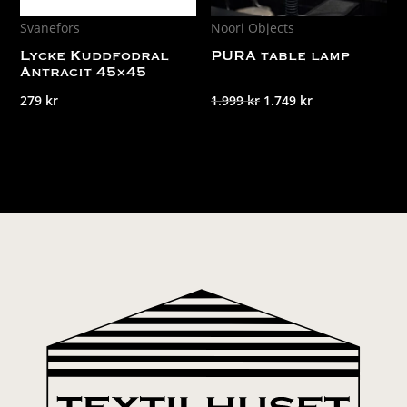
Svanefors
Noori Objects
Lycke Kuddfodral
PURA table lamp
Antracit 45×45
Det
Det
279
kr
1.999
kr
1.749
kr
ursprungliga
nuvarande
priset
priset
var:
är:
1.999 kr.
1.749 kr.