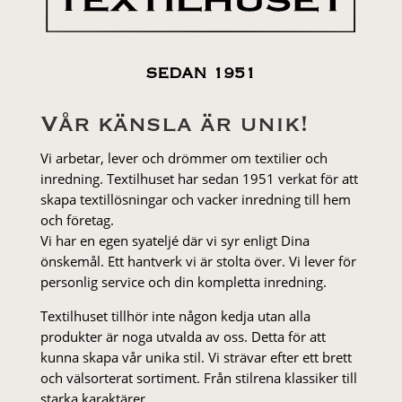
SEDAN 1951
Vår känsla är unik!
Vi arbetar, lever och drömmer om textilier och
inredning. Textilhuset har sedan 1951 verkat för att
skapa textillösningar och vacker inredning till hem
och företag.
Vi har en egen syateljé där vi syr enligt Dina
önskemål. Ett hantverk vi är stolta över. Vi lever för
personlig service och din kompletta inredning.
Textilhuset tillhör inte någon kedja utan alla
produkter är noga utvalda av oss. Detta för att
kunna skapa vår unika stil. Vi strä­var efter ett brett
och välsorterat sor­ti­ment. Från stil­rena klas­siker till
starka karaktärer.