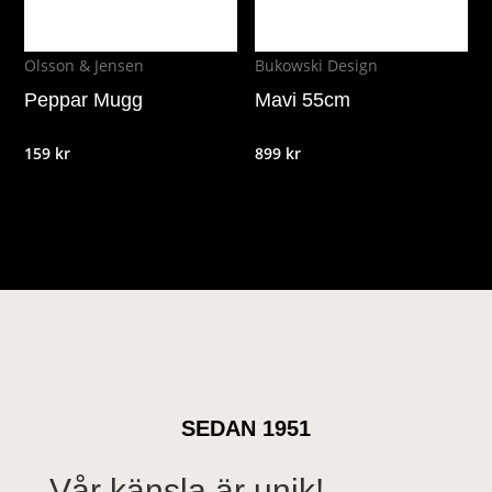
Olsson & Jensen
Bukowski Design
Peppar Mugg
Mavi 55cm
159
kr
899
kr
SEDAN 1951
Vår känsla är unik!