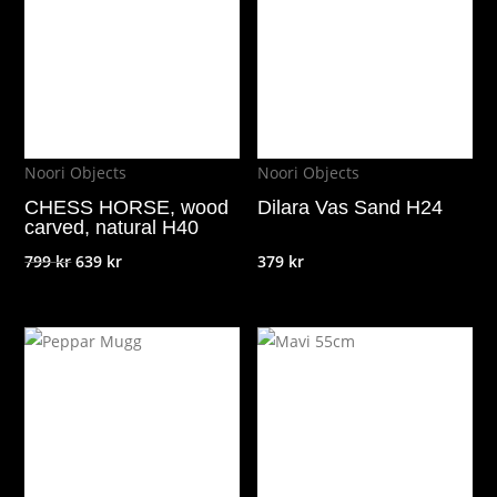
Noori Objects
Noori Objects
CHESS HORSE, wood
Dilara Vas Sand H24
carved, natural H40
Det
Det
799
kr
639
kr
379
kr
ursprungliga
nuvarande
priset
priset
var:
är:
799 kr.
639 kr.