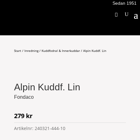
Sedan 1951
Start
/
Inredning
/
Kuddfodral & Innerkuddar
/ Alpin Kuddf. Lin
Alpin Kuddf. Lin
Fondaco
279
kr
Artikelnr:
240321-444-10