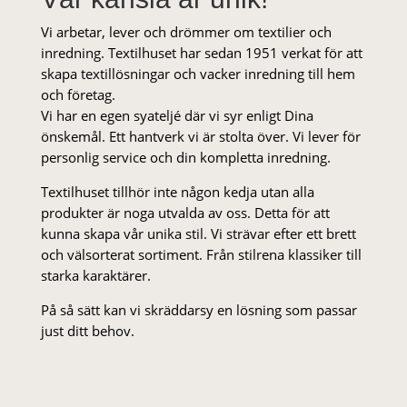
Vi arbetar, lever och drömmer om textilier och
inredning. Textilhuset har sedan 1951 verkat för att
skapa textillösningar och vacker inredning till hem
och företag.
Vi har en egen syateljé där vi syr enligt Dina
önskemål. Ett hantverk vi är stolta över. Vi lever för
personlig service och din kompletta inredning.
Textilhuset tillhör inte någon kedja utan alla
produkter är noga utvalda av oss. Detta för att
kunna skapa vår unika stil. Vi strä­var efter ett brett
och välsorterat sor­ti­ment. Från stil­rena klas­siker till
starka karaktärer.
På så sätt kan vi skräddarsy en lösning som passar
just ditt behov.