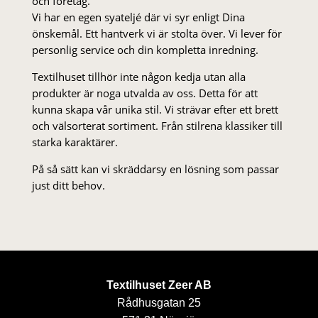
och företag.
Vi har en egen syateljé där vi syr enligt Dina
önskemål. Ett hantverk vi är stolta över. Vi lever för
personlig service och din kompletta inredning.
Textilhuset tillhör inte någon kedja utan alla
produkter är noga utvalda av oss. Detta för att
kunna skapa vår unika stil. Vi strä­var efter ett brett
och välsorterat sor­ti­ment. Från stil­rena klas­siker till
starka karaktärer.
På så sätt kan vi skräddarsy en lösning som passar
just ditt behov.
Textilhuset Zeer AB
Rådhusgatan 25