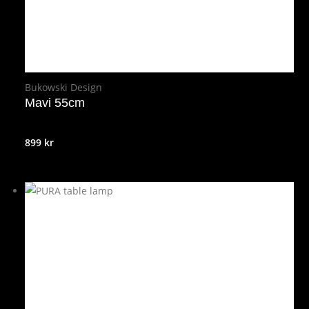
Bukowski Design
Mavi 55cm
899
kr