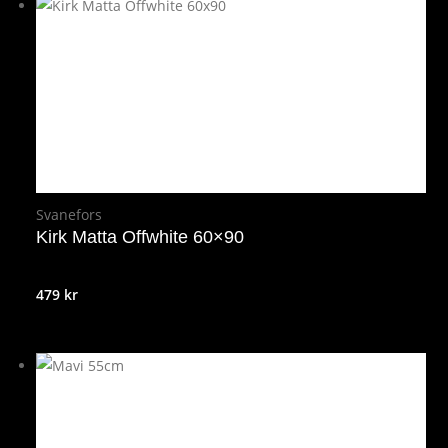
Svanefors
Kirk Matta Offwhite 60×90
479
kr