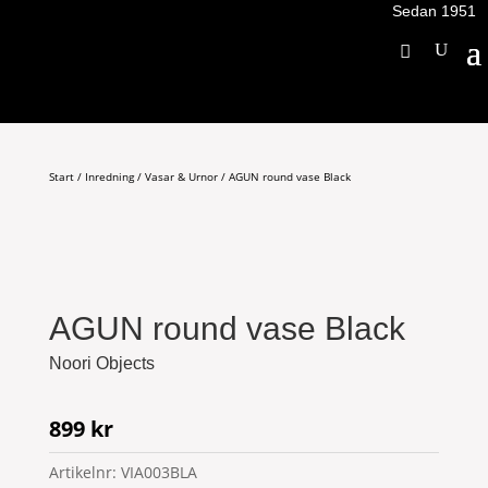
Sedan 1951
Start
/
Inredning
/
Vasar & Urnor
/ AGUN round vase Black
AGUN round vase Black
Noori Objects
899
kr
Artikelnr:
VIA003BLA