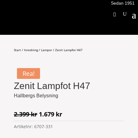
Sedan 1951
Start
/
Inredning
/
Lampor
/ Zenit Lampfot H47
Rea!
Zenit Lampfot H47
Hallbergs Belysning
Det
Det
2.399
kr
1.679
kr
ursprungliga
nuvarande
Artikelnr:
6707-331
priset
priset
var:
är: