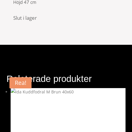
Höjd 47 cm
2.399 kr.
1.679 kr.
Slut i lager
Relaterade produkter
Rea!
Rea!