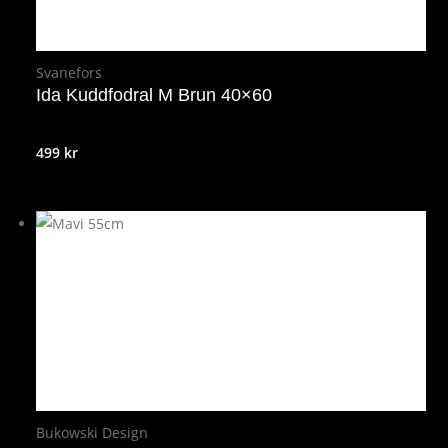
Svanefors
Ida Kuddfodral M Brun 40×60
499
kr
Bukowski Design