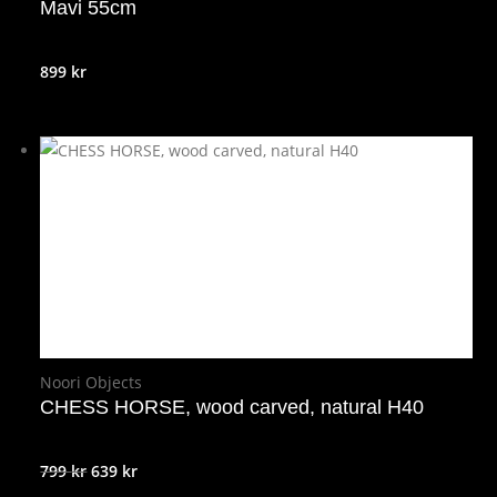
Mavi 55cm
899
kr
Noori Objects
CHESS HORSE, wood carved, natural H40
Det
Det
799
kr
639
kr