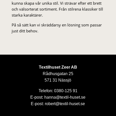
kunna skapa vår unika stil. Vi strä­var efter ett brett
och välsorterat sor­ti­ment. Från stil­rena klas­siker till
starka karaktärer.
På så sätt kan vi skräddarsy en lösning som passar
just ditt behov.
Textilhuset Zeer AB
Rådhusgatan 25
571 31 Nässjö
Telefon: 0380-125 91
E-post: hanna@textil-huset.se
E-post: robert@textil-huset.se