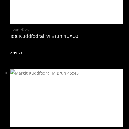
Svanefors
Ida Kuddfodral M Brun 40×60
499
kr