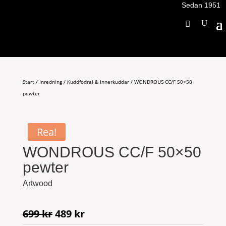
Sedan 1951
Start
/
Inredning
/
Kuddfodral & Innerkuddar
/ WONDROUS CC/F 50×50
pewter
Rea!
WONDROUS CC/F 50×50
pewter
Artwood
Det
Det
699
kr
489
kr
ursprungliga
nuvarande