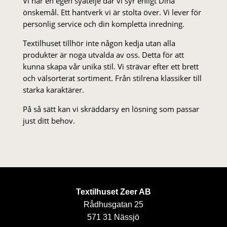
Vi har en egen syateljé där vi syr enligt Dina
önskemål. Ett hantverk vi är stolta över. Vi lever för
personlig service och din kompletta inredning.
Textilhuset tillhör inte någon kedja utan alla
produkter är noga utvalda av oss. Detta för att
kunna skapa vår unika stil. Vi strä­var efter ett brett
och välsorterat sor­ti­ment. Från stil­rena klas­siker till
starka karaktärer.
På så sätt kan vi skräddarsy en lösning som passar
just ditt behov.
Textilhuset Zeer AB
Rådhusgatan 25
571 31 Nässjö