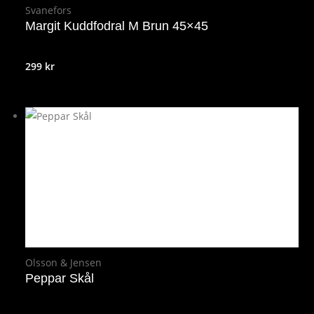
Svanefors
Margit Kuddfodral M Brun 45×45
299
kr
Olsson & Jensen
Peppar Skål