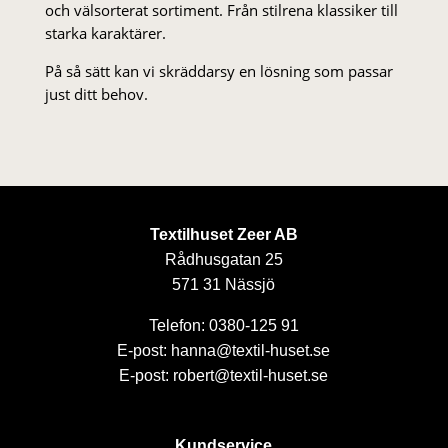
och välsorterat sor­ti­ment. Från stil­rena klas­siker till
starka karaktärer.
På så sätt kan vi skräddarsy en lösning som passar
just ditt behov.
Textilhuset Zeer AB
Rådhusgatan 25
571 31 Nässjö
Telefon: 0380-125 91
E-post: hanna@textil-huset.se
E-post: robert@textil-huset.se
Kundservice