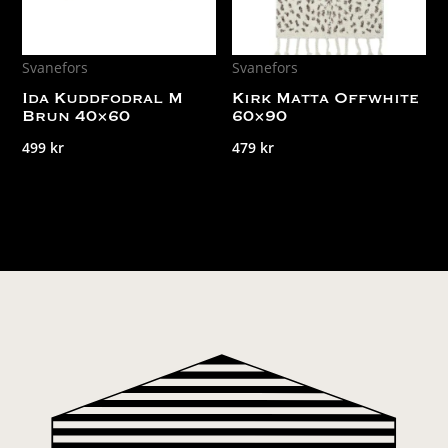
Svanefors
Svanefors
Ida Kuddfodral M
Kirk Matta Offwhite
Brun 40×60
60×90
499
kr
479
kr