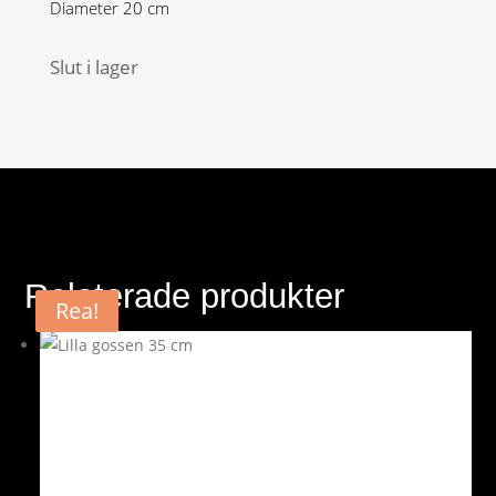
Diameter 20 cm
999 kr.
499 kr.
Slut i lager
Relaterade produkter
Rea!
Rea!