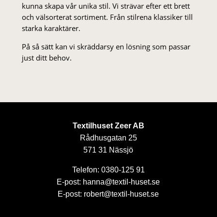
kunna skapa vår unika stil. Vi strä­var efter ett brett
och välsorterat sor­ti­ment. Från stil­rena klas­siker till
starka karaktärer.
På så sätt kan vi skräddarsy en lösning som passar
just ditt behov.
Textilhuset Zeer AB
Rådhusgatan 25
571 31 Nässjö
Telefon: 0380-125 91
E-post: hanna@textil-huset.se
E-post: robert@textil-huset.se