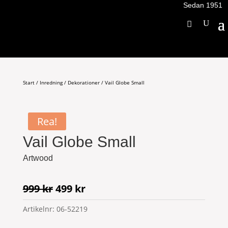
Sedan 1951
Start
/
Inredning
/
Dekorationer
/ Vail Globe Small
Rea!
Vail Globe Small
Artwood
Det
Det
999
kr
499
kr
ursprungliga
nuvarande
Artikelnr:
06-52219
priset
priset
var:
är: