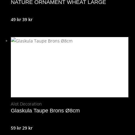
NATURE ORNAMENT WHEAT LARGE
Det
Det
49
kr
39
kr
ursprungliga
nuvarande
priset
priset
var:
är:
49 kr.
39 kr.
Alot Decoration
Glaskula Taupe Brons Ø8cm
Det
Det
59
kr
29
kr