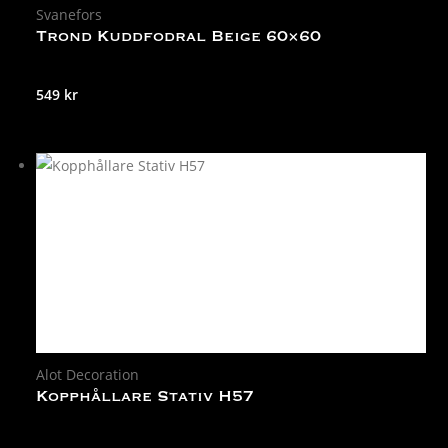
Svanefors
Trond Kuddfodral Beige 60×60
549
kr
Alot Decoration
Kopphållare Stativ H57