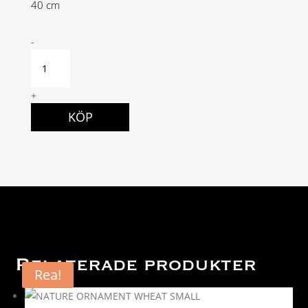
40 cm
Sweet
-
Cornelia
quantity
+
KÖP
Relaterade produkter
Rea!