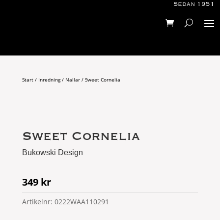
Sedan 1951
Start
/
Inredning
/
Nallar
/ Sweet Cornelia
Sweet Cornelia
Bukowski Design
349
kr
Artikelnr:
0222WAA110291