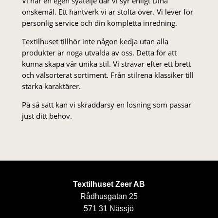
Vi har en egen syateljé där vi syr enligt Dina
önskemål. Ett hantverk vi är stolta över. Vi lever för
personlig service och din kompletta inredning.
Textilhuset tillhör inte någon kedja utan alla
produkter är noga utvalda av oss. Detta för att
kunna skapa vår unika stil. Vi strä­var efter ett brett
och välsorterat sor­ti­ment. Från stil­rena klas­siker till
starka karaktärer.
På så sätt kan vi skräddarsy en lösning som passar
just ditt behov.
Textilhuset Zeer AB
Rådhusgatan 25
571 31 Nässjö