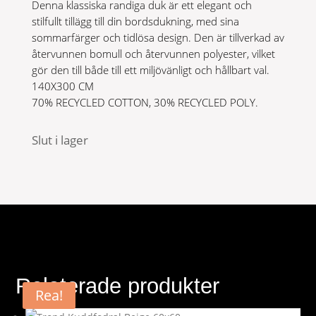
Denna klassiska randiga duk är ett elegant och
stilfullt tillägg till din bordsdukning, med sina
sommarfärger och tidlösa design. Den är tillverkad av
återvunnen bomull och återvunnen polyester, vilket
gör den till både till ett miljövänligt och hållbart val.
140X300 CM
70% RECYCLED COTTON, 30% RECYCLED POLY.
Slut i lager
Relaterade produkter
Rea!