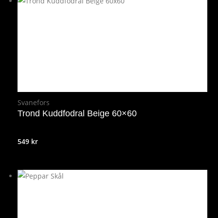
Svanefors
Trond Kuddfodral Beige 60×60
549
kr