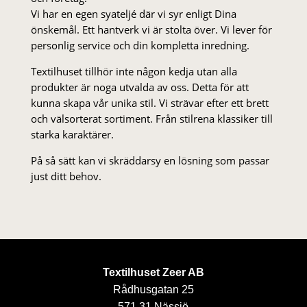
Vi har en egen syateljé där vi syr enligt Dina
önskemål. Ett hantverk vi är stolta över. Vi lever för
personlig service och din kompletta inredning.
Textilhuset tillhör inte någon kedja utan alla
produkter är noga utvalda av oss. Detta för att
kunna skapa vår unika stil. Vi strä­var efter ett brett
och välsorterat sor­ti­ment. Från stil­rena klas­siker till
starka karaktärer.
På så sätt kan vi skräddarsy en lösning som passar
just ditt behov.
Textilhuset Zeer AB
Rådhusgatan 25
571 31 Nässjö