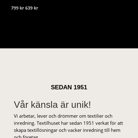
Det
Det
799
kr
639
kr
ursprungliga
nuvarande
priset
priset
var:
är:
799 kr.
639 kr.
SEDAN 1951
Vår känsla är unik!
Vi arbetar, lever och drömmer om textilier och
inredning. Textilhuset har sedan 1951 verkat för att
skapa textillösningar och vacker inredning till hem
och företag.