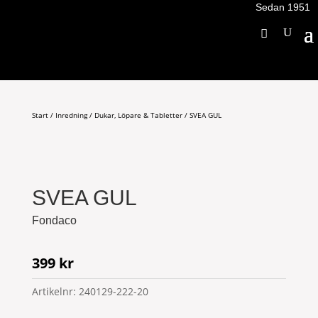
Sedan 1951
Start
/
Inredning
/
Dukar, Löpare & Tabletter
/ SVEA GUL
SVEA GUL
Fondaco
399
kr
Artikelnr:
240129-222-20