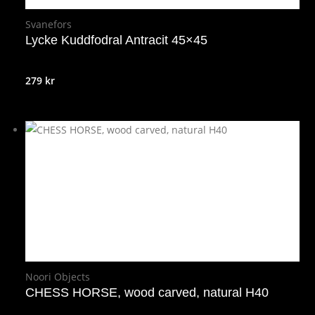
Svanefors
Lycke Kuddfodral Antracit 45×45
279
kr
Noori Objects
CHESS HORSE, wood carved, natural H40