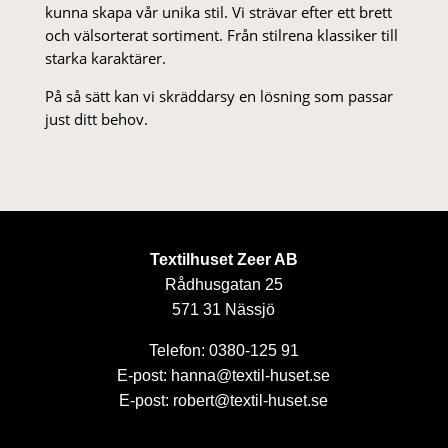
kunna skapa vår unika stil. Vi strä­var efter ett brett
och välsorterat sor­ti­ment. Från stil­rena klas­siker till
starka karaktärer.
På så sätt kan vi skräddarsy en lösning som passar
just ditt behov.
Textilhuset Zeer AB
Rådhusgatan 25
571 31 Nässjö
Telefon: 0380-125 91
E-post: hanna@textil-huset.se
E-post: robert@textil-huset.se