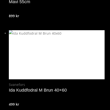
Mavi 55cm
899
kr
Svanefors
Ida Kuddfodral M Brun 40×60
499
kr