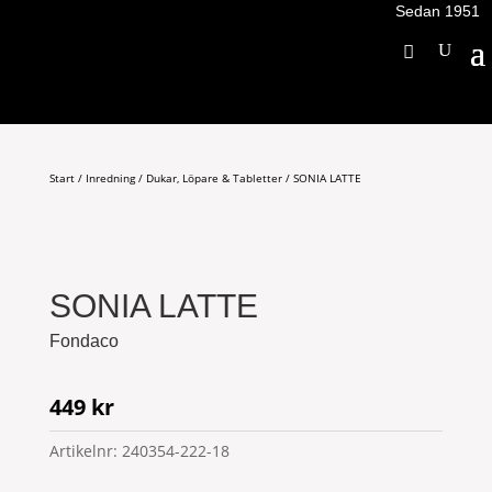
Sedan 1951
Start
/
Inredning
/
Dukar, Löpare & Tabletter
/ SONIA LATTE
SONIA LATTE
Fondaco
449
kr
Artikelnr:
240354-222-18