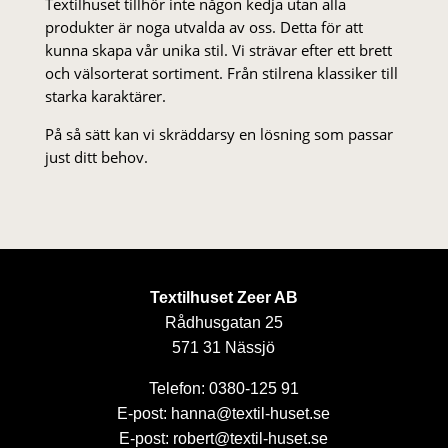
Textilhuset tillhör inte någon kedja utan alla
produkter är noga utvalda av oss. Detta för att
kunna skapa vår unika stil. Vi strä­var efter ett brett
och välsorterat sor­ti­ment. Från stil­rena klas­siker till
starka karaktärer.
På så sätt kan vi skräddarsy en lösning som passar
just ditt behov.
Textilhuset Zeer AB
Rådhusgatan 25
571 31 Nässjö
Telefon: 0380-125 91
E-post: hanna@textil-huset.se
E-post: robert@textil-huset.se