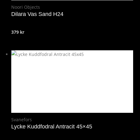
Noori Objects
Dilara Vas Sand H24
379
kr
Svanefors
Lycke Kuddfodral Antracit 45×45