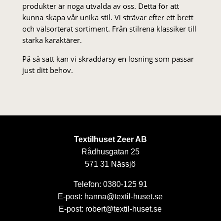
produkter är noga utvalda av oss. Detta för att
kunna skapa vår unika stil. Vi strä­var efter ett brett
och välsorterat sor­ti­ment. Från stil­rena klas­siker till
starka karaktärer.
På så sätt kan vi skräddarsy en lösning som passar
just ditt behov.
Textilhuset Zeer AB
Rådhusgatan 25
571 31 Nässjö
Telefon: 0380-125 91
E-post: hanna@textil-huset.se
E-post: robert@textil-huset.se