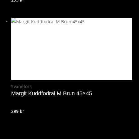
Svanefors
Margit Kuddfodral M Brun 45×45
299
kr