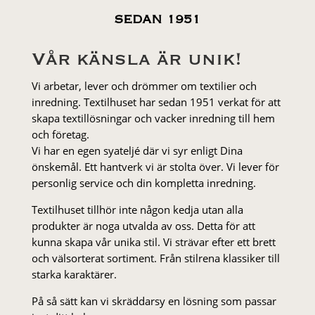
SEDAN 1951
Vår känsla är unik!
Vi arbetar, lever och drömmer om textilier och
inredning. Textilhuset har sedan 1951 verkat för att
skapa textillösningar och vacker inredning till hem
och företag.
Vi har en egen syateljé där vi syr enligt Dina
önskemål. Ett hantverk vi är stolta över. Vi lever för
personlig service och din kompletta inredning.
Textilhuset tillhör inte någon kedja utan alla
produkter är noga utvalda av oss. Detta för att
kunna skapa vår unika stil. Vi strä­var efter ett brett
och välsorterat sor­ti­ment. Från stil­rena klas­siker till
starka karaktärer.
På så sätt kan vi skräddarsy en lösning som passar