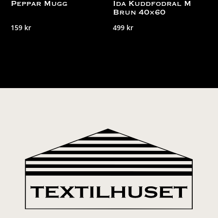
Peppar Mugg
Ida Kuddfodral M
Brun 40×60
159
kr
499
kr