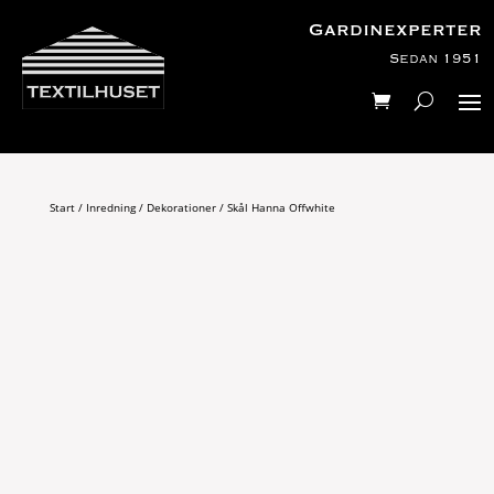
Gardinexperter
Sedan 1951
Start
/
Inredning
/
Dekorationer
/ Skål Hanna Offwhite