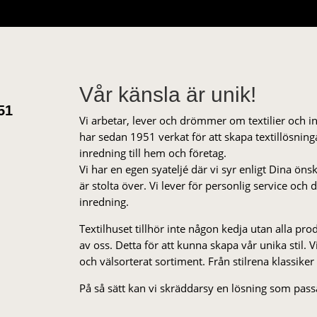
59 kr.
29 kr.
Vår känsla är unik!
51
Vi arbetar, lever och drömmer om textilier och i
har sedan 1951 verkat för att skapa textillösnin
inredning till hem och företag.
Vi har en egen syateljé där vi syr enligt Dina öns
är stolta över. Vi lever för personlig service och
inredning.
Textilhuset tillhör inte någon kedja utan alla pr
av oss. Detta för att kunna skapa vår unika stil. Vi 
och välsorterat sor­ti­ment. Från stil­rena klas­siker
På så sätt kan vi skräddarsy en lösning som passa