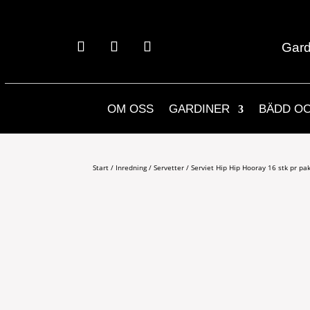
Gard
OM OSS
GARDINER
BÄDD O
Start
/
Inredning
/
Servetter
/ Serviet Hip Hip Hooray 16 stk pr pa