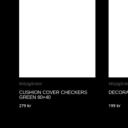
Miljögården
Miljögård
CUSHION COVER CHECKERS
DECORA
GREEN 60×40
279
kr
199
kr