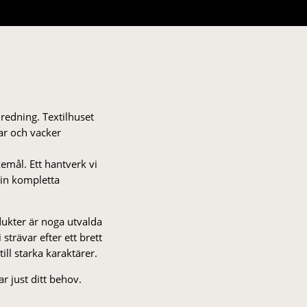
nredning. Textilhuset
gar och vacker
kemål. Ett hantverk vi
 din kompletta
odukter är noga utvalda
strä­var efter ett brett
 till starka karaktärer.
r just ditt behov.