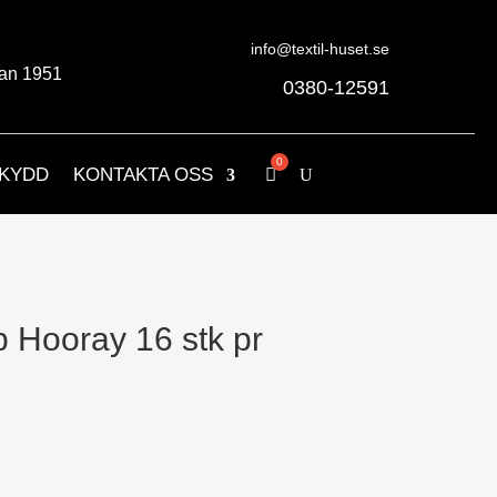
info@textil-huset.se
an 1951
0380-12591
KYDD
KONTAKTA OSS
p Hooray 16 stk pr