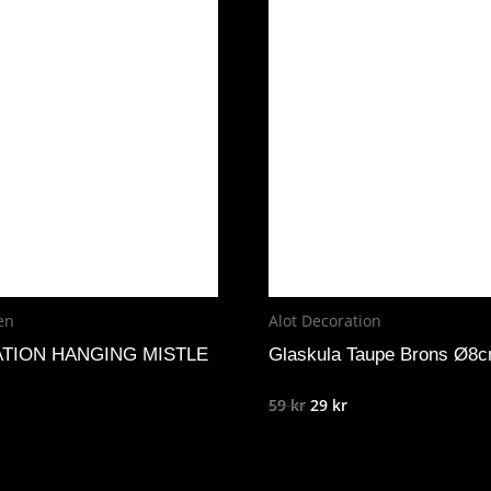
en
Alot Decoration
TION HANGING MISTLE
Glaskula Taupe Brons Ø8
Det
Det
59
kr
29
kr
ursprungliga
nuvarande
priset
priset
var:
är: