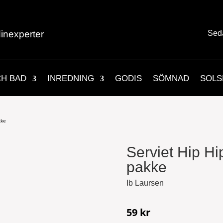
inexperter
Sed
CH BAD
INREDNING
GODIS
SÖMNAD
SOLS
kke
Serviet Hip Hi
pakke
Ib Laursen
59
kr