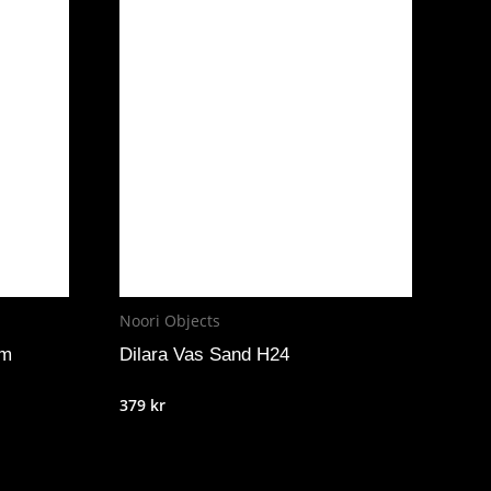
Noori Objects
cm
Dilara Vas Sand H24
379
kr