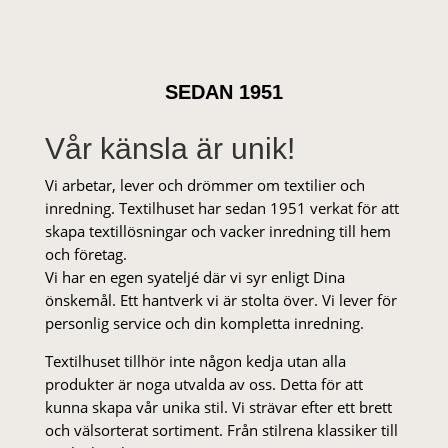
SEDAN 1951
Vår känsla är unik!
Vi arbetar, lever och drömmer om textilier och
inredning. Textilhuset har sedan 1951 verkat för att
skapa textillösningar och vacker inredning till hem
och företag.
Vi har en egen syateljé där vi syr enligt Dina
önskemål. Ett hantverk vi är stolta över. Vi lever för
personlig service och din kompletta inredning.
Textilhuset tillhör inte någon kedja utan alla
produkter är noga utvalda av oss. Detta för att
kunna skapa vår unika stil. Vi strä­var efter ett brett
och välsorterat sor­ti­ment. Från stil­rena klas­siker till