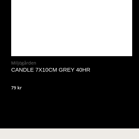
Miljögården
CANDLE 7X10CM GREY 40HR
79
kr