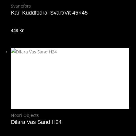
Svanefors
Karl Kuddfodral Svart/Vit 45×45
449
kr
Noori Objects
Dilara Vas Sand H24