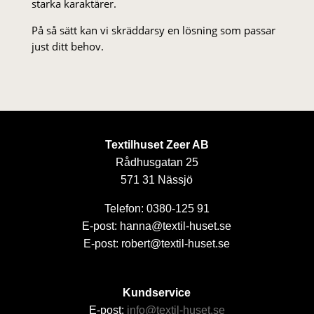
starka karaktärer.
På så sätt kan vi skräddarsy en lösning som passar
just ditt behov.
Textilhuset Zeer AB
Rådhusgatan 25
571 31 Nässjö
Telefon: 0380-125 91
E-post: hanna@textil-huset.se
E-post: robert@textil-huset.se
Kundservice
E-post:
info@textil-huset.se