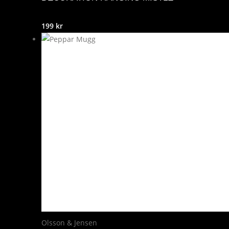
199
kr
Olsson & Jensen