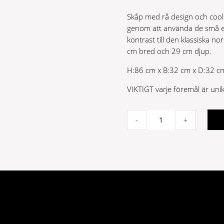
Skåp med rå design och cool fi
genom att använda de små et
kontrast till den klassiska n
cm bred och 29 cm djup.
H:86 cm x B:32 cm x D:32 c
VIKTIGT varje föremål är unikt
Saga
-
+
kommod
med
3
lådor
quantity