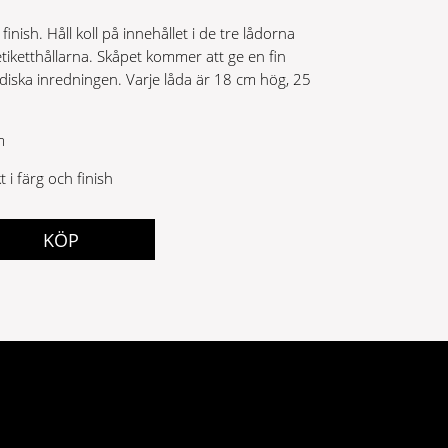
nish. Håll koll på innehållet i de tre lådorna
iketthållarna. Skåpet kommer att ge en fin
ordiska inredningen. Varje låda är 18 cm hög, 25
m
 i färg och finish
KÖP