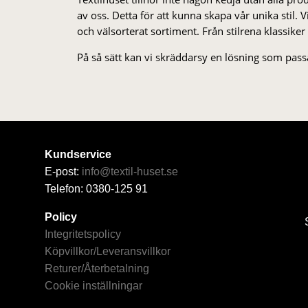
av oss. Detta för att kunna skapa vår unika stil. Vi 
och välsorterat sor­ti­ment. Från stil­rena klas­siker
På så sätt kan vi skräddarsy en lösning som passa
Kundservice
E-post:
info@textil-huset.se
Telefon: 0380-125 91
Policy
Integritetspolicy
Köpvillkor/Leveransvillkor
Returer/Återbetalning
Cookie inställningar