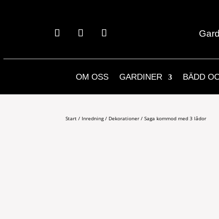
Gard
OM OSS
GARDINER
BÄDD O
Start
/
Inredning
/
Dekorationer
/ Saga kommod med 3 lådor