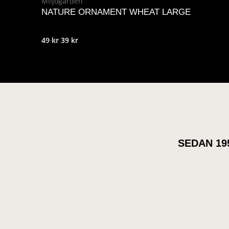
Miljögården
NATURE ORNAMENT WHEAT LARGE
Det
Det
49
kr
39
kr
ursprungliga
nuvarande
priset
priset
var:
är:
49 kr.
39 kr.
SEDAN 19