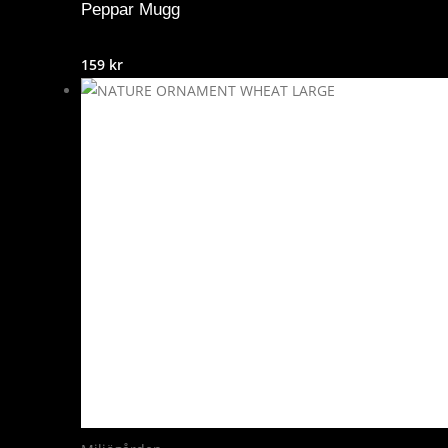
Peppar Mugg
159
kr