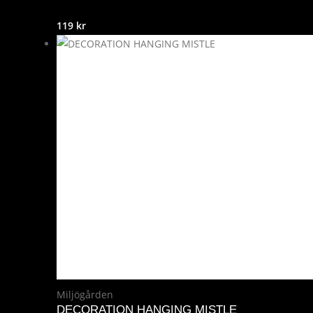
119
kr
Miljögården
DECORATION HANGING MISTLE