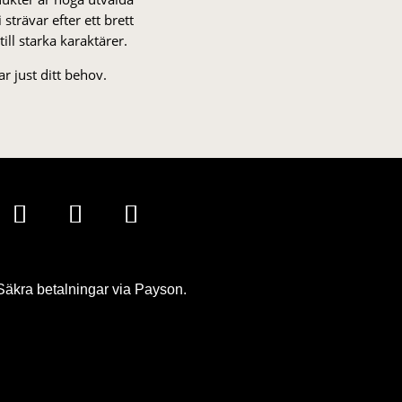
strä­var efter ett brett
 till starka karaktärer.
r just ditt behov.
Säkra betalningar via Payson.