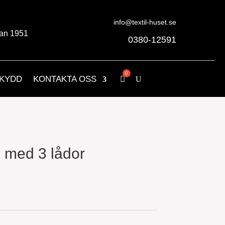
info@textil-huset.se
an 1951
0380-12591
KYDD
KONTAKTA OSS
med 3 lådor