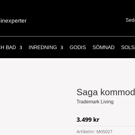
inexperter
Sed
CH BAD
INREDNING
GODIS
SÖMNAD
SOLS
Saga kommod 
Trademark Living
3.499
kr
Artikelnr:
M05027