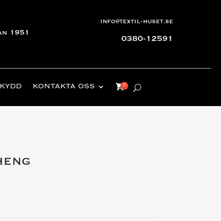
info@textil-huset.se
an 1951
0380-12591
KYDD
KONTAKTA OSS
heng