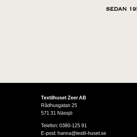
SEDAN 19
Textilhuset Zeer AB
Rådhusgatan 25
571 31 Nässjö
Telefon: 0380-125 91
E-post: hanna@textil-huset.se