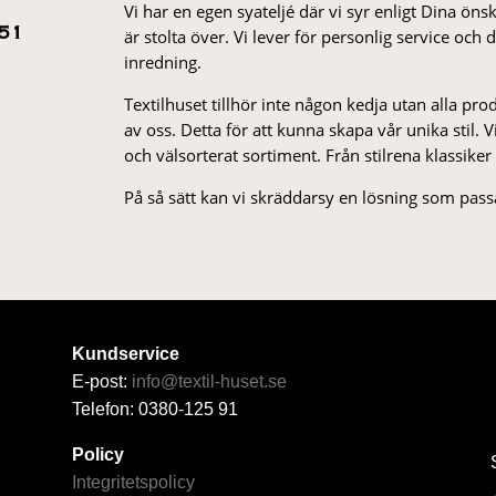
Vi har en egen syateljé där vi syr enligt Dina öns
är stolta över. Vi lever för personlig service och
51
inredning.
Textilhuset tillhör inte någon kedja utan alla pr
av oss. Detta för att kunna skapa vår unika stil. Vi 
och välsorterat sor­ti­ment. Från stil­rena klas­siker
På så sätt kan vi skräddarsy en lösning som passa
Kundservice
E-post:
info@textil-huset.se
Telefon: 0380-125 91
Policy
Integritetspolicy