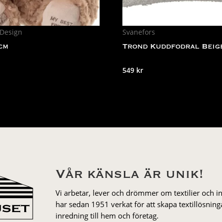
 Design
Svanefors
cm
Trond Kuddfodral Beig
549
kr
Vår känsla är unik!
Vi arbetar, lever och drömmer om textilier och i
har sedan 1951 verkat för att skapa textillösnin
inredning till hem och företag.