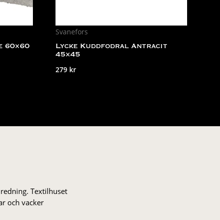
Svanefors
e 60×60
Lycke Kuddfodral Antracit
45×45
279
kr
nredning. Textilhuset
gar och vacker