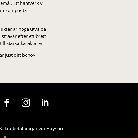
kemål. Ett hantverk vi
 din kompletta
odukter är noga utvalda
strä­var efter ett brett
 till starka karaktärer.
r just ditt behov.
Säkra betalningar via Payson.