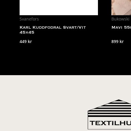
Svanefors
Bukowski
Karl Kuddfodral Svart/Vit
Mavi 55
45×45
449
kr
899
kr