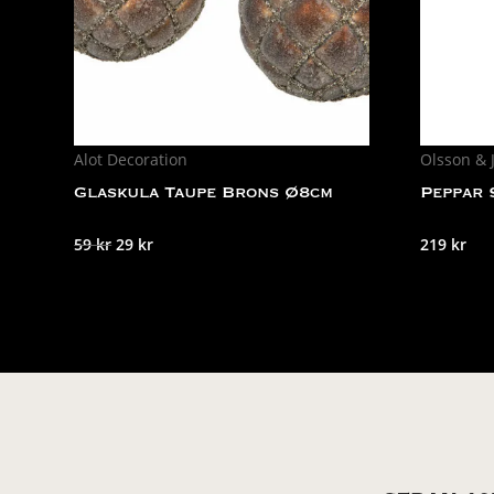
Alot Decoration
Olsson & 
Glaskula Taupe Brons Ø8cm
Peppar 
Det
Det
59
kr
29
kr
219
kr
ursprungliga
nuvarande
priset
priset
var:
är:
59 kr.
29 kr.