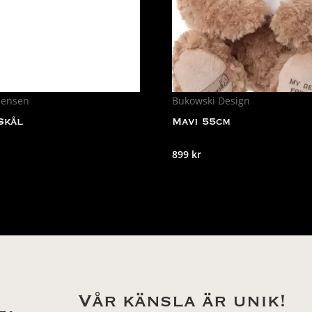
Jensen
Bukowski Design
Skål
Mavi 55cm
899
kr
Vår känsla är unik!