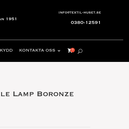
info@textil-huset.se
an 1951
0380-12591
KYDD
KONTAKTA OSS
ble Lamp Boronze
ga
arande