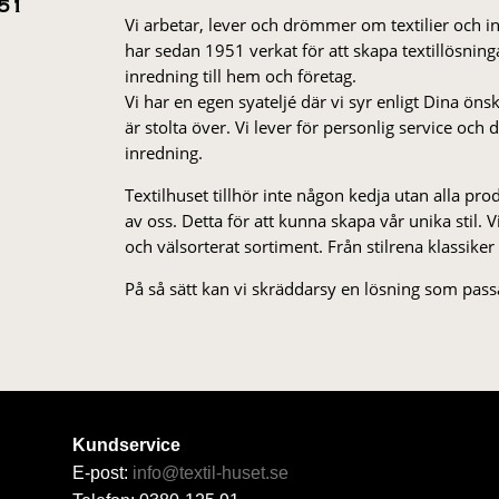
51
Vi arbetar, lever och drömmer om textilier och i
har sedan 1951 verkat för att skapa textillösnin
inredning till hem och företag.
Vi har en egen syateljé där vi syr enligt Dina öns
är stolta över. Vi lever för personlig service och
inredning.
Textilhuset tillhör inte någon kedja utan alla pr
av oss. Detta för att kunna skapa vår unika stil. Vi 
och välsorterat sor­ti­ment. Från stil­rena klas­siker
På så sätt kan vi skräddarsy en lösning som passa
Kundservice
E-post:
info@textil-huset.se