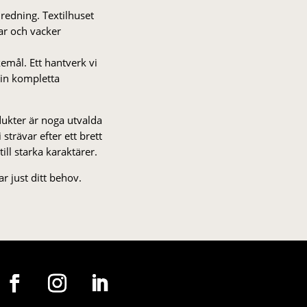
nredning. Textilhuset
gar och vacker
kemål. Ett hantverk vi
 din kompletta
odukter är noga utvalda
strä­var efter ett brett
 till starka karaktärer.
r just ditt behov.