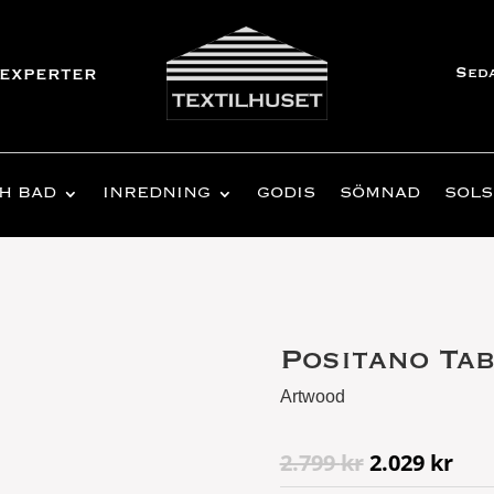
Sed
experter
H BAD
INREDNING
GODIS
SÖMNAD
SOLS
Positano Ta
Artwood
Det
Det
2.799
kr
2.029
kr
ursprungli
nuv