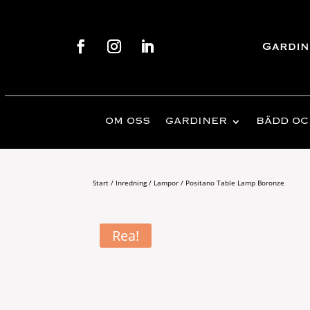
Gardin
OM OSS
GARDINER
BÄDD OC
Start
/
Inredning
/
Lampor
/ Positano Table Lamp Boronze
Rea!