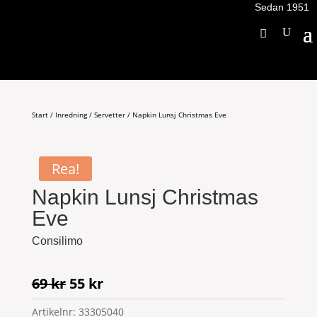
Sedan 1951
Start
/
Inredning
/
Servetter
/ Napkin Lunsj Christmas Eve
Rea!
Napkin Lunsj Christmas
Eve
Consilimo
Det
Det
69
kr
55
kr
ursprungliga
nuvarande
Artikelnr:
33305040
priset
priset