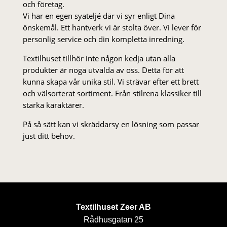
och företag.
Vi har en egen syateljé där vi syr enligt Dina
önskemål. Ett hantverk vi är stolta över. Vi lever för
personlig service och din kompletta inredning.
Textilhuset tillhör inte någon kedja utan alla
produkter är noga utvalda av oss. Detta för att
kunna skapa vår unika stil. Vi strä­var efter ett brett
och välsorterat sor­ti­ment. Från stil­rena klas­siker till
starka karaktärer.
På så sätt kan vi skräddarsy en lösning som passar
just ditt behov.
Textilhuset Zeer AB
Rådhusgatan 25