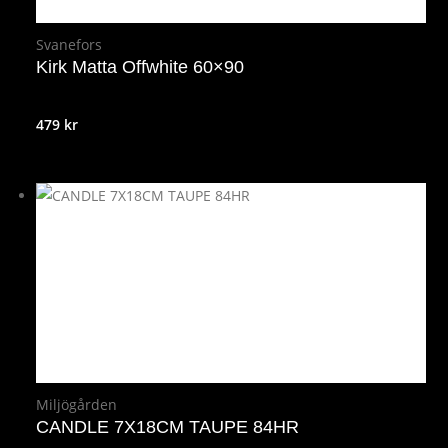
Svanefors
Kirk Matta Offwhite 60×90
479
kr
Miljögården
CANDLE 7X18CM TAUPE 84HR