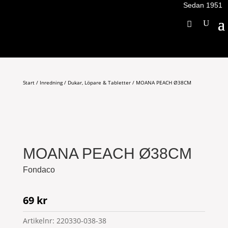
Sedan 1951
Start
/
Inredning
/
Dukar, Löpare & Tabletter
/ MOANA PEACH Ø38CM
MOANA PEACH Ø38CM
Fondaco
69
kr
Artikelnr:
220330-038-38