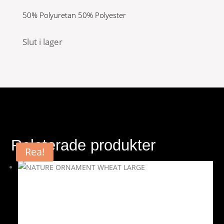
50% Polyuretan 50% Polyester
Slut i lager
Relaterade produkter
Rea!