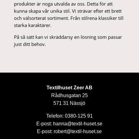
produkter är noga utvalda av oss. Detta för att
kunna skapa vår unika stil. Vi strä­var efter ett brett
och välsorterat sor­ti­ment. Från stil­rena klas­siker till
starka karaktärer.
På så sätt kan vi skräddarsy en lösning som passar
just ditt behov.
Textilhuset Zeer AB
Rådhusgatan 25
571 31 Nässjö
Telefon: 0380-125 91
E-post: hanna@textil-huset.se
E-post: robert@textil-huset.se