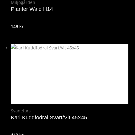
Miljögården
Planter Wald H14
149
kr
Svanefors
Karl Kuddfodral Svart/Vit 45×45
449
kr