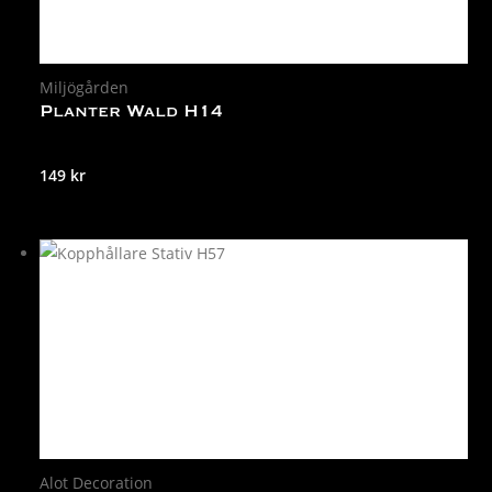
Miljögården
Planter Wald H14
149
kr
Alot Decoration