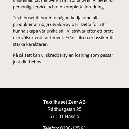
önskemål. Ett hantverk vi är stolta över. Vi lever för
personlig service och din kompletta inredning.
Textilhuset tillhör inte någon kedja utan alla
produkter är noga utvalda av oss. Detta för att
kunna skapa vår unika stil. Vi strä­var efter ett brett
och välsorterat sor­ti­ment. Från stil­rena klas­siker till
starka karaktärer.
På så sätt kan vi skräddarsy en lösning som passar
just ditt behov.
Textilhuset Zeer AB
Rådhusgatan 25
571 31 Nässjö
Telefon: 0380-125 91