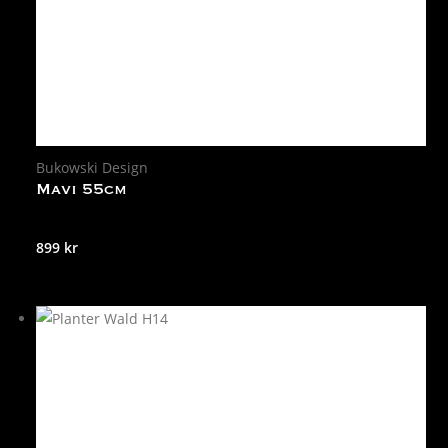
Bukowski Design
Mavi 55cm
899
kr