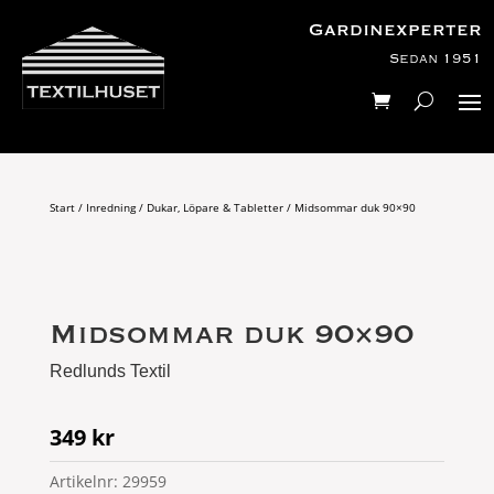
Gardinexperter
Sedan 1951
Start
/
Inredning
/
Dukar, Löpare & Tabletter
/ Midsommar duk 90×90
Midsommar duk 90×90
Redlunds Textil
349
kr
Artikelnr:
29959