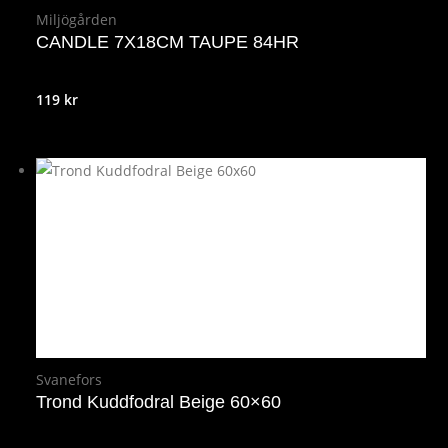
Miljögården
CANDLE 7X18CM TAUPE 84HR
119
kr
Svanefors
Trond Kuddfodral Beige 60×60