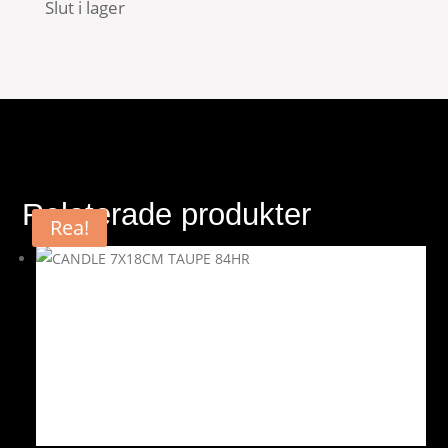
Slut i lager
Relaterade produkter
Rea!