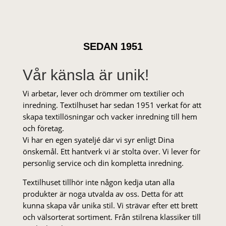
SEDAN 1951
Vår känsla är unik!
Vi arbetar, lever och drömmer om textilier och
inredning. Textilhuset har sedan 1951 verkat för att
skapa textillösningar och vacker inredning till hem
och företag.
Vi har en egen syateljé där vi syr enligt Dina
önskemål. Ett hantverk vi är stolta över. Vi lever för
personlig service och din kompletta inredning.
Textilhuset tillhör inte någon kedja utan alla
produkter är noga utvalda av oss. Detta för att
kunna skapa vår unika stil. Vi strä­var efter ett brett
och välsorterat sor­ti­ment. Från stil­rena klas­siker till