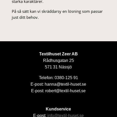
starka karaktärer.
På så sätt kan vi skräddarsy en lösning som passar
just ditt behov.
Textilhuset Zeer AB
Rådhusgatan 25
571 31 Nässjö
Telefon: 0380-125 91
E-post: hanna@textil-huset.se
E-post: robert@textil-huset.se
Kundservice
E-post:
info@textil-huset.se