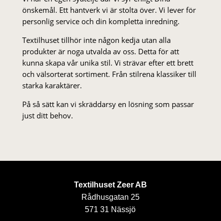
önskemål. Ett hantverk vi är stolta över. Vi lever för
personlig service och din kompletta inredning.
Textilhuset tillhör inte någon kedja utan alla
produkter är noga utvalda av oss. Detta för att
kunna skapa vår unika stil. Vi strä­var efter ett brett
och välsorterat sor­ti­ment. Från stil­rena klas­siker till
starka karaktärer.
På så sätt kan vi skräddarsy en lösning som passar
just ditt behov.
Textilhuset Zeer AB
Rådhusgatan 25
571 31 Nässjö