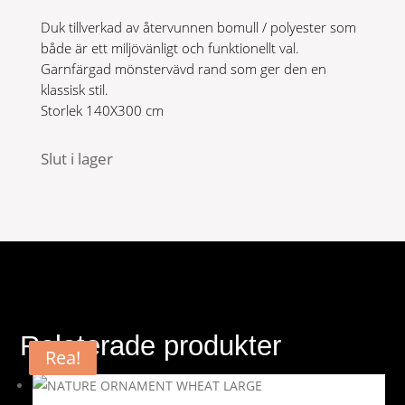
Duk tillverkad av återvunnen bomull / polyester som
både är ett miljövänligt och funktionellt val.
Garnfärgad mönstervävd rand som ger den en
klassisk stil.
Storlek 140X300 cm
Slut i lager
Relaterade produkter
Rea!
Rea!