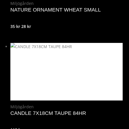
Miljögården
NATURE ORNAMENT WHEAT SMALL
Det
Det
35
kr
28
kr
ursprungliga
nuvarande
priset
priset
var:
är:
35 kr.
28 kr.
Miljögården
CANDLE 7X18CM TAUPE 84HR