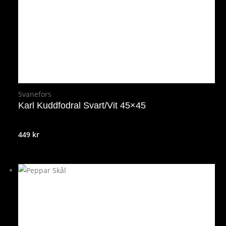
Svanefors
Karl Kuddfodral Svart/Vit 45×45
449
kr