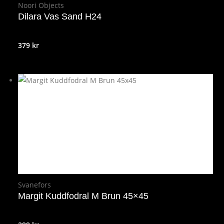
Noori Objects
Dilara Vas Sand H24
379
kr
Svanefors
Margit Kuddfodral M Brun 45×45