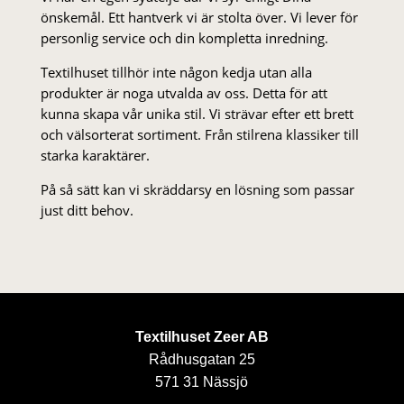
önskemål. Ett hantverk vi är stolta över. Vi lever för
personlig service och din kompletta inredning.
Textilhuset tillhör inte någon kedja utan alla
produkter är noga utvalda av oss. Detta för att
kunna skapa vår unika stil. Vi strä­var efter ett brett
och välsorterat sor­ti­ment. Från stil­rena klas­siker till
starka karaktärer.
På så sätt kan vi skräddarsy en lösning som passar
just ditt behov.
Textilhuset Zeer AB
Rådhusgatan 25
571 31 Nässjö