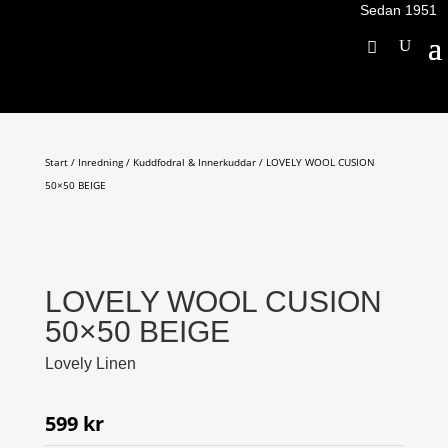
Sedan 1951
Start
/
Inredning
/
Kuddfodral & Innerkuddar
/ LOVELY WOOL CUSION
50×50 BEIGE
LOVELY WOOL CUSION
50×50 BEIGE
Lovely Linen
599
kr