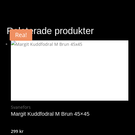
Relaterade produkter
Rea!
Svanefors
Margit Kuddfodral M Brun 45×45
299
kr