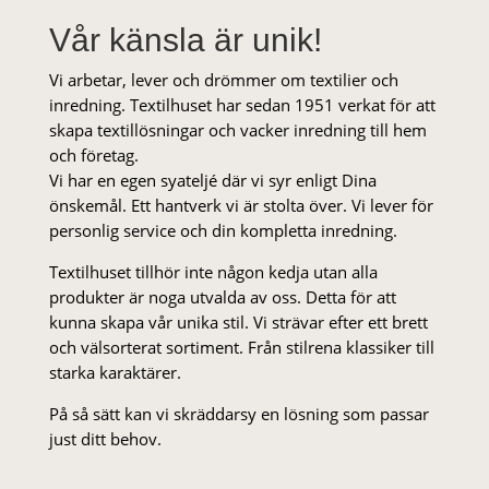
Vår känsla är unik!
Vi arbetar, lever och drömmer om textilier och
inredning. Textilhuset har sedan 1951 verkat för att
skapa textillösningar och vacker inredning till hem
och företag.
Vi har en egen syateljé där vi syr enligt Dina
önskemål. Ett hantverk vi är stolta över. Vi lever för
personlig service och din kompletta inredning.
Textilhuset tillhör inte någon kedja utan alla
produkter är noga utvalda av oss. Detta för att
kunna skapa vår unika stil. Vi strä­var efter ett brett
och välsorterat sor­ti­ment. Från stil­rena klas­siker till
starka karaktärer.
På så sätt kan vi skräddarsy en lösning som passar
just ditt behov.