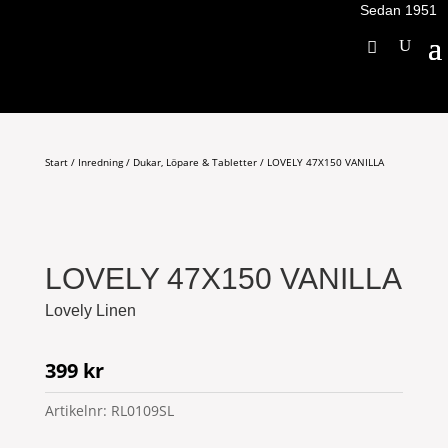
Sedan 1951
Start
/
Inredning
/
Dukar, Löpare & Tabletter
/ LOVELY 47X150 VANILLA
LOVELY 47X150 VANILLA
Lovely Linen
399
kr
Artikelnr:
RL0109SL