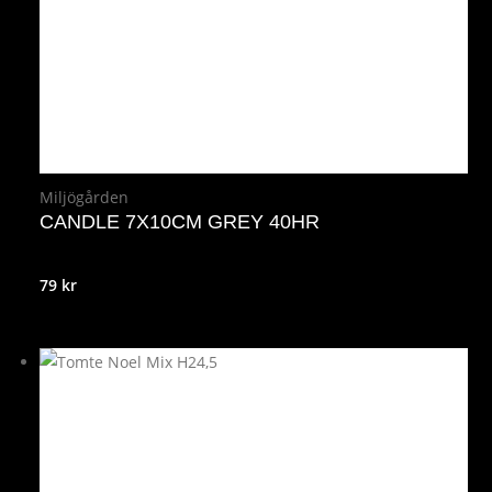
35 kr.
28 kr.
Miljögården
CANDLE 7X10CM GREY 40HR
79
kr