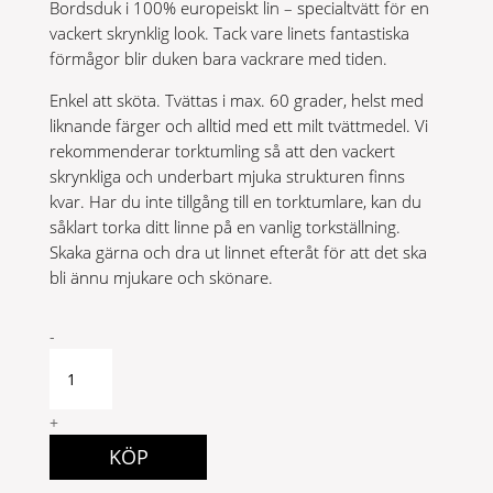
Bordsduk i 100% europeiskt lin – specialtvätt för en
vackert skrynklig look. Tack vare linets fantastiska
förmågor blir duken bara vackrare med tiden.
Enkel att sköta. Tvättas i max. 60 grader, helst med
liknande färger och alltid med ett milt tvättmedel. Vi
rekommenderar torktumling så att den vackert
skrynkliga och underbart mjuka strukturen finns
kvar. Har du inte tillgång till en torktumlare, kan du
såklart torka ditt linne på en vanlig torkställning.
Skaka gärna och dra ut linnet efteråt för att det ska
bli ännu mjukare och skönare.
LOVELY
-
145X250
BLACK
quantity
+
KÖP