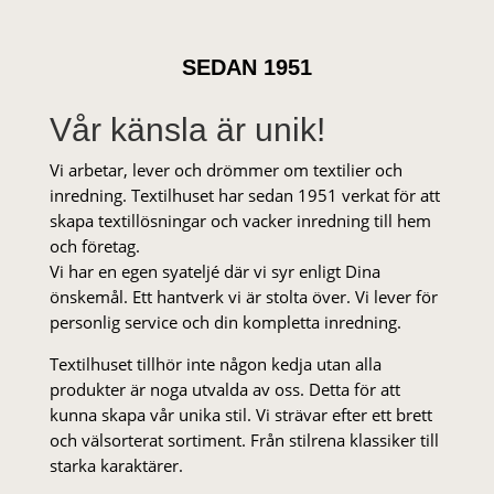
SEDAN 1951
Vår känsla är unik!
Vi arbetar, lever och drömmer om textilier och
inredning. Textilhuset har sedan 1951 verkat för att
skapa textillösningar och vacker inredning till hem
och företag.
Vi har en egen syateljé där vi syr enligt Dina
önskemål. Ett hantverk vi är stolta över. Vi lever för
personlig service och din kompletta inredning.
Textilhuset tillhör inte någon kedja utan alla
produkter är noga utvalda av oss. Detta för att
kunna skapa vår unika stil. Vi strä­var efter ett brett
och välsorterat sor­ti­ment. Från stil­rena klas­siker till
starka karaktärer.