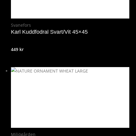
Svanefors
Karl Kuddfodral Svart/Vit 45×45
449
kr
Miljögården