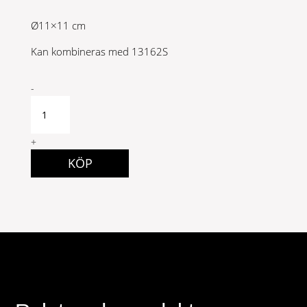
Ø11×11 cm
Kan kombineras med 13162S
Ljuslykta
-
Empire
G.
Brun
+
Small
KÖP
quantity