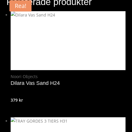
Relaterade produkter
Rea!
Noori Objects
Dilara Vas Sand H24
379
kr