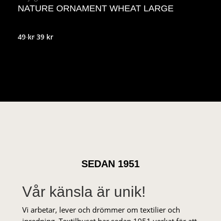
NATURE ORNAMENT WHEAT LARGE
Det
Det
49
kr
39
kr
ursprungliga
nuvarande
priset
priset
var:
är:
49 kr.
39 kr.
SEDAN 1951
Vår känsla är unik!
Vi arbetar, lever och drömmer om textilier och
inredning. Textilhuset har sedan 1951 verkat för att