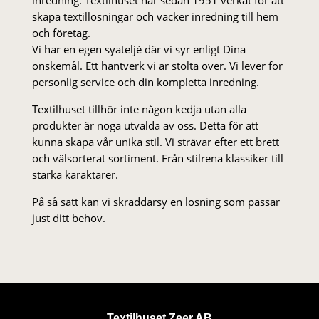
skapa textillösningar och vacker inredning till hem
och företag.
Vi har en egen syateljé där vi syr enligt Dina
önskemål. Ett hantverk vi är stolta över. Vi lever för
personlig service och din kompletta inredning.
Textilhuset tillhör inte någon kedja utan alla
produkter är noga utvalda av oss. Detta för att
kunna skapa vår unika stil. Vi strä­var efter ett brett
och välsorterat sor­ti­ment. Från stil­rena klas­siker till
starka karaktärer.
På så sätt kan vi skräddarsy en lösning som passar
just ditt behov.
Textilhuset Zeer AB