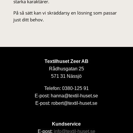
starka karaktärer.
På så sätt kan vi skräddarsy en lösning som passar
just ditt behov.
Textilhuset Zeer AB
Rådhusgatan 25
571 31 Nässjö
Telefon: 0380-125 91
E-post: hanna@textil-huset.se
E-post: robert@textil-huset.se
Kundservice
E-post:
info@textil-huset.se