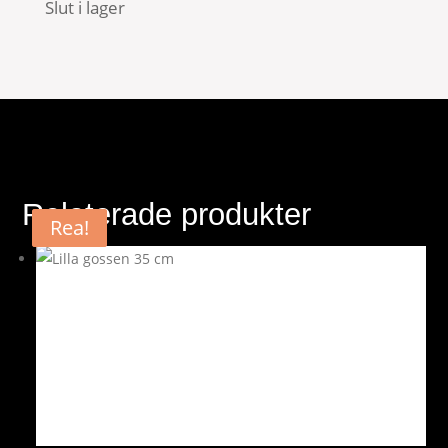
Slut i lager
Relaterade produkter
Rea!
Rea!