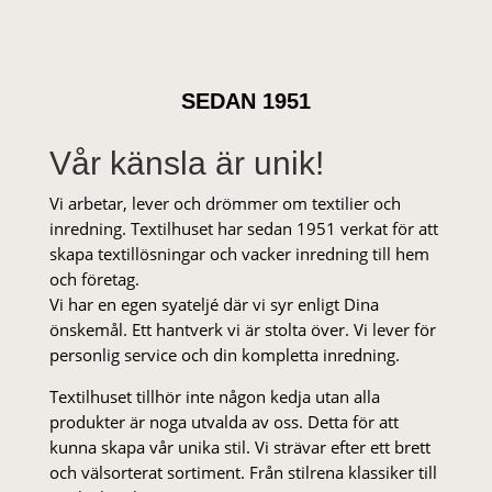
SEDAN 1951
Vår känsla är unik!
Vi arbetar, lever och drömmer om textilier och
inredning. Textilhuset har sedan 1951 verkat för att
skapa textillösningar och vacker inredning till hem
och företag.
Vi har en egen syateljé där vi syr enligt Dina
önskemål. Ett hantverk vi är stolta över. Vi lever för
personlig service och din kompletta inredning.
Textilhuset tillhör inte någon kedja utan alla
produkter är noga utvalda av oss. Detta för att
kunna skapa vår unika stil. Vi strä­var efter ett brett
och välsorterat sor­ti­ment. Från stil­rena klas­siker till