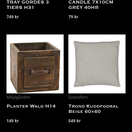
TRAY GORDES 3
CANDLE 7X10CM
TIERS H31
GREY 40HR
749
kr
79
kr
Miljögården
Svanefors
Planter Wald H14
Trond Kuddfodral
Beige 60×60
149
kr
549
kr