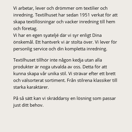
Vi arbetar, lever och drömmer om textilier och
inredning. Textilhuset har sedan 1951 verkat för att
skapa textillösningar och vacker inredning till hem
och företag.
Vi har en egen syateljé där vi syr enligt Dina
önskemål. Ett hantverk vi är stolta över. Vi lever för
personlig service och din kompletta inredning.
Textilhuset tillhör inte någon kedja utan alla
produkter är noga utvalda av oss. Detta för att
kunna skapa vår unika stil. Vi strä­var efter ett brett
och välsorterat sor­ti­ment. Från stil­rena klas­siker till
starka karaktärer.
På så sätt kan vi skräddarsy en lösning som passar
just ditt behov.