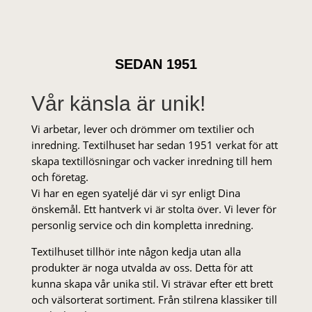
SEDAN 1951
Vår känsla är unik!
Vi arbetar, lever och drömmer om textilier och
inredning. Textilhuset har sedan 1951 verkat för att
skapa textillösningar och vacker inredning till hem
och företag.
Vi har en egen syateljé där vi syr enligt Dina
önskemål. Ett hantverk vi är stolta över. Vi lever för
personlig service och din kompletta inredning.
Textilhuset tillhör inte någon kedja utan alla
produkter är noga utvalda av oss. Detta för att
kunna skapa vår unika stil. Vi strä­var efter ett brett
och välsorterat sor­ti­ment. Från stil­rena klas­siker till