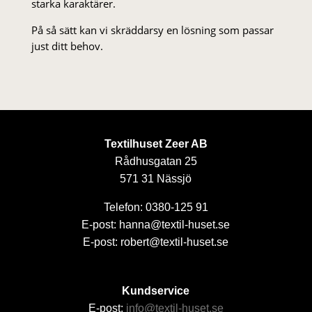
starka karaktärer.
På så sätt kan vi skräddarsy en lösning som passar
just ditt behov.
Textilhuset Zeer AB
Rådhusgatan 25
571 31 Nässjö
Telefon: 0380-125 91
E-post: hanna@textil-huset.se
E-post: robert@textil-huset.se
Kundservice
E-post:
info@textil-huset.se