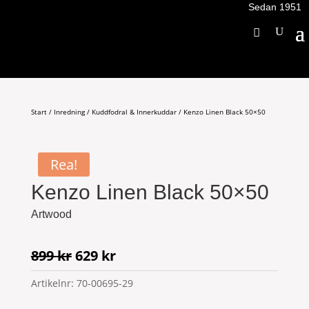
Sedan 1951
Start
/
Inredning
/
Kuddfodral & Innerkuddar
/ Kenzo Linen Black 50×50
Rea!
Kenzo Linen Black 50×50
Artwood
Det
Det
899
kr
629
kr
ursprungliga
nuvarande
Artikelnr:
70-00695-29
priset
priset
var:
är: