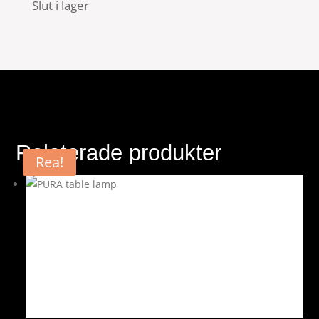
Slut i lager
899 kr.
629 kr.
Relaterade produkter
Rea!