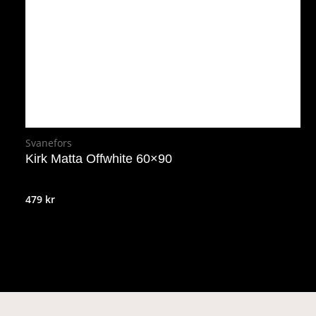
Svanefors
Kirk Matta Offwhite 60×90
479
kr