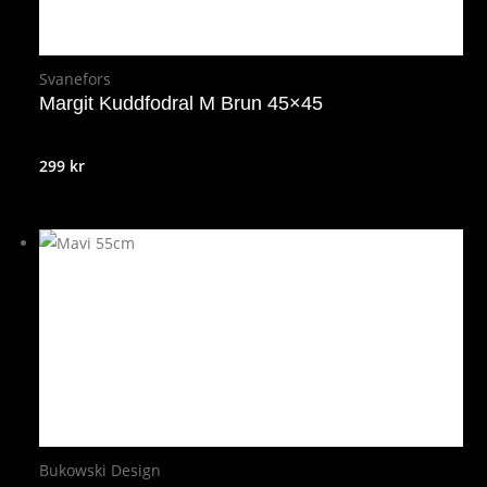
Svanefors
Margit Kuddfodral M Brun 45×45
299
kr
Bukowski Design