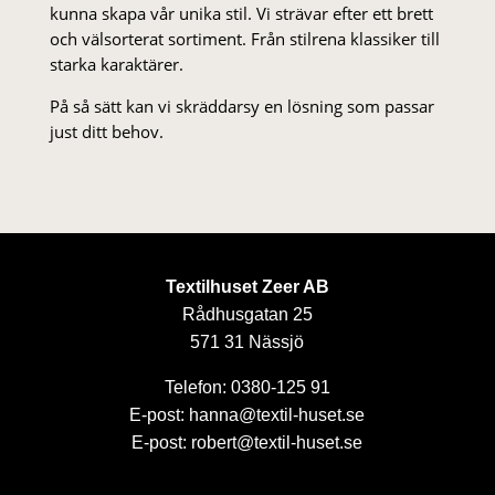
kunna skapa vår unika stil. Vi strä­var efter ett brett
och välsorterat sor­ti­ment. Från stil­rena klas­siker till
starka karaktärer.
På så sätt kan vi skräddarsy en lösning som passar
just ditt behov.
Textilhuset Zeer AB
Rådhusgatan 25
571 31 Nässjö
Telefon: 0380-125 91
E-post: hanna@textil-huset.se
E-post: robert@textil-huset.se