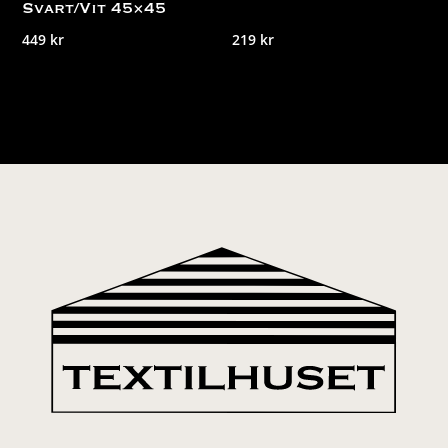
Svart/Vit 45×45
449
kr
219
kr