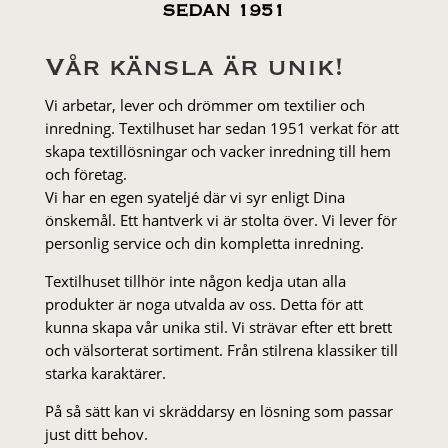
SEDAN 1951
Vår känsla är unik!
Vi arbetar, lever och drömmer om textilier och
inredning. Textilhuset har sedan 1951 verkat för att
skapa textillösningar och vacker inredning till hem
och företag.
Vi har en egen syateljé där vi syr enligt Dina
önskemål. Ett hantverk vi är stolta över. Vi lever för
personlig service och din kompletta inredning.
Textilhuset tillhör inte någon kedja utan alla
produkter är noga utvalda av oss. Detta för att
kunna skapa vår unika stil. Vi strä­var efter ett brett
och välsorterat sor­ti­ment. Från stil­rena klas­siker till
starka karaktärer.
På så sätt kan vi skräddarsy en lösning som passar
just ditt behov.