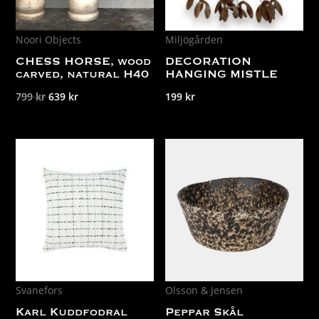
Noori Objects
Miljögården
CHESS HORSE, wood
DECORATION
carved, natural H40
HANGING MISTLE
Det
Det
799
kr
639
kr
199
kr
ursprungliga
nuvarande
priset
priset
var:
är:
799 kr.
639 kr.
Svanefors
Olsson & Jensen
Karl Kuddfodral
Peppar Skål