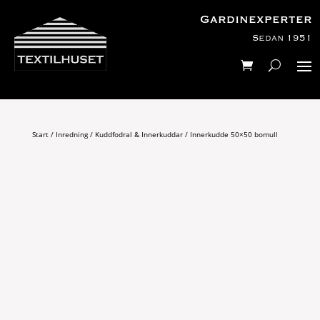
Gardinexperter
Sedan 1951
Start
/
Inredning
/
Kuddfodral & Innerkuddar
/ Innerkudde 50×50 bomull