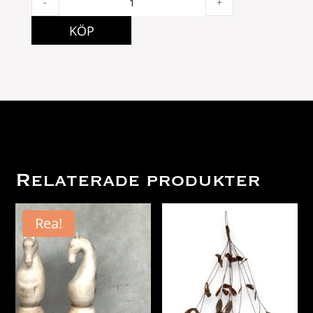
-
+
50x50
bomull
KÖP
quantity
Relaterade produkter
Rea!