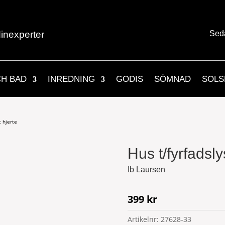
inexperter
Sed
CH BAD
INREDNING
GODIS
SÖMNAD
SOLS
t hjerte
Hus t/fyrfadsly
Ib Laursen
399
kr
Artikelnr:
27628-33