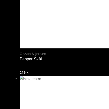
Olsson & Jensen
Peppar Skål
219
kr