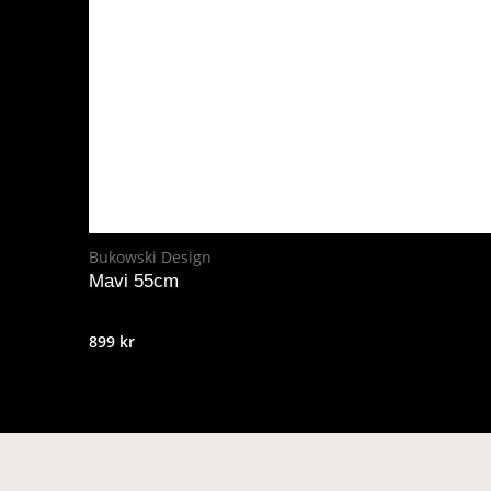
Bukowski Design
Mavi 55cm
899
kr