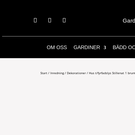
Gard
OM OSS
GARDINER
BÄDD O
Start
/
Inredning
/
Dekorationer
/ Hus t/fyrfadslys Stillenat 1 brun