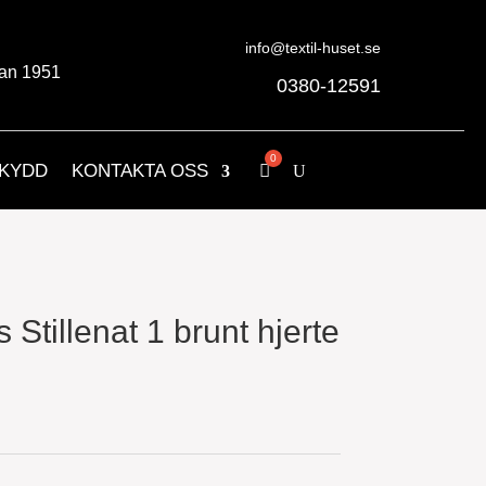
info@textil-huset.se
an 1951
0380-12591
KYDD
KONTAKTA OSS
s Stillenat 1 brunt hjerte