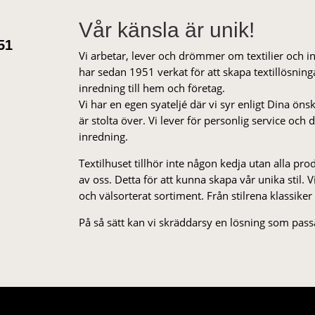
Vår känsla är unik!
51
Vi arbetar, lever och drömmer om textilier och i
har sedan 1951 verkat för att skapa textillösnin
inredning till hem och företag.
Vi har en egen syateljé där vi syr enligt Dina öns
är stolta över. Vi lever för personlig service och
inredning.
Textilhuset tillhör inte någon kedja utan alla pr
av oss. Detta för att kunna skapa vår unika stil. Vi 
och välsorterat sor­ti­ment. Från stil­rena klas­siker
På så sätt kan vi skräddarsy en lösning som passa