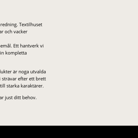
nredning. Textilhuset
gar och vacker
kemål. Ett hantverk vi
 din kompletta
odukter är noga utvalda
strä­var efter ett brett
 till starka karaktärer.
r just ditt behov.