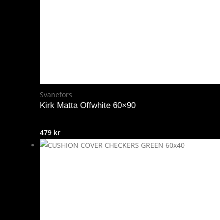
Svanefors
Kirk Matta Offwhite 60×90
479
kr