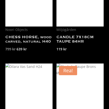
Noori Objects
Miljögården
CHESS HORSE, wood
CANDLE 7X18CM
carved, natural H40
TAUPE 84HR
Det
Det
799
kr
639
kr
119
kr
ursprungliga
nuvarande
priset
priset
var:
är:
Rea!
799 kr.
639 kr.