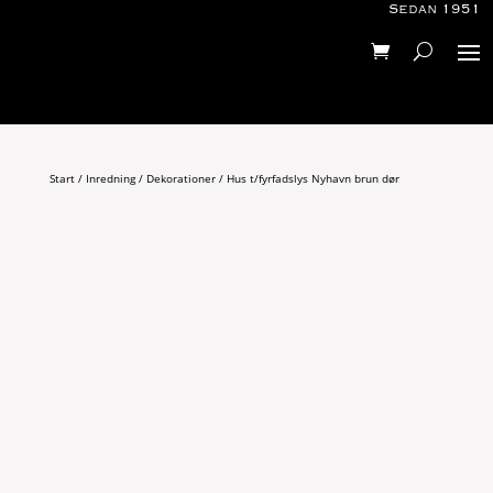
Sedan 1951
Start
/
Inredning
/
Dekorationer
/ Hus t/fyrfadslys Nyhavn brun dør