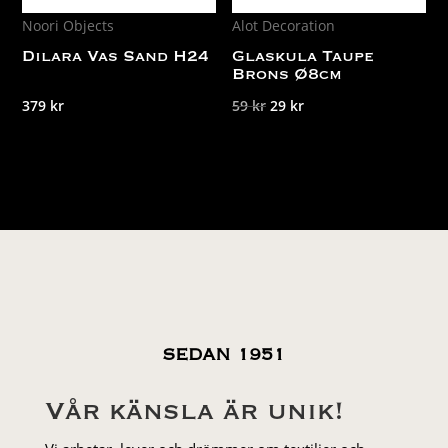
Noori Objects
Alot Decoration
Dilara Vas Sand H24
Glaskula Taupe
Brons Ø8cm
Det
Det
379
kr
59
kr
29
kr
ursprungliga
nuvarande
priset
priset
var:
är:
59 kr.
29 kr.
SEDAN 1951
Vår känsla är unik!