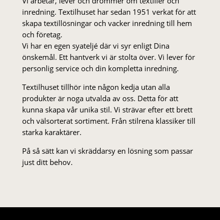
Vi arbetar, lever och drömmer om textilier och
inredning. Textilhuset har sedan 1951 verkat för att
skapa textillösningar och vacker inredning till hem
och företag.
Vi har en egen syateljé där vi syr enligt Dina
önskemål. Ett hantverk vi är stolta över. Vi lever för
personlig service och din kompletta inredning.
Textilhuset tillhör inte någon kedja utan alla
produkter är noga utvalda av oss. Detta för att
kunna skapa vår unika stil. Vi strä­var efter ett brett
och välsorterat sor­ti­ment. Från stil­rena klas­siker till
starka karaktärer.
På så sätt kan vi skräddarsy en lösning som passar
just ditt behov.