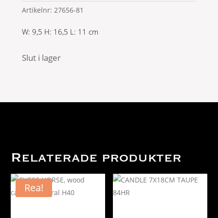
Artikelnr:
27656-81
W: 9,5 H: 16,5 L: 11 cm
Slut i lager
Relaterade produkter
Rea!