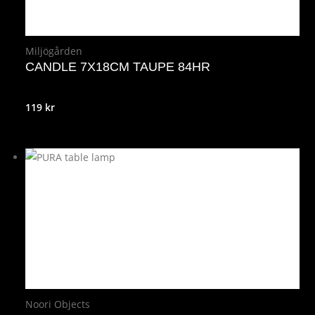
Miljögården
CANDLE 7X18CM TAUPE 84HR
119
kr
Noori Objects