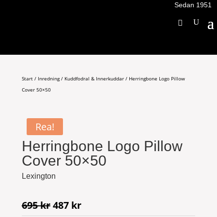
Sedan 1951
Start
/
Inredning
/
Kuddfodral & Innerkuddar
/ Herringbone Logo Pillow
Cover 50×50
Rea!
Herringbone Logo Pillow
Cover 50×50
Lexington
Det
Det
695
kr
487
kr
ursprungliga
nuvarande