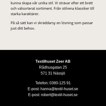
kunna skapa vår unika stil. Vi strä­var efter ett brett
och välsorterat sor­ti­ment. Från stil­rena klas­siker till
starka karaktärer.
På så sätt kan vi skräddarsy en lösning som passar
just ditt behov.
Textilhuset Zeer AB
Rådhusgatan 25
571 31 Nässjö
Telefon: 0380-125 91
E-post: hanna@textil-huset.se
E-post: robert@textil-huset.se