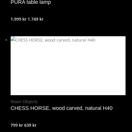
PURA table lamp
Det
Det
1.999
kr
1.749
kr
ursprungliga
nuvarande
priset
priset
var:
är:
1.999 kr.
1.749 kr.
Noori Objects
CHESS HORSE, wood carved, natural H40
Det
Det
799
kr
639
kr