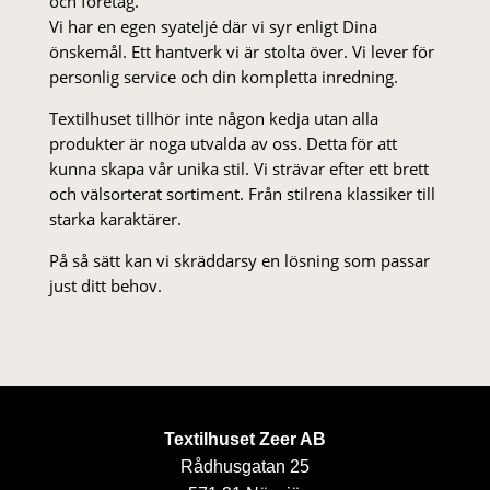
och företag.
Vi har en egen syateljé där vi syr enligt Dina
önskemål. Ett hantverk vi är stolta över. Vi lever för
personlig service och din kompletta inredning.
Textilhuset tillhör inte någon kedja utan alla
produkter är noga utvalda av oss. Detta för att
kunna skapa vår unika stil. Vi strä­var efter ett brett
och välsorterat sor­ti­ment. Från stil­rena klas­siker till
starka karaktärer.
På så sätt kan vi skräddarsy en lösning som passar
just ditt behov.
Textilhuset Zeer AB
Rådhusgatan 25