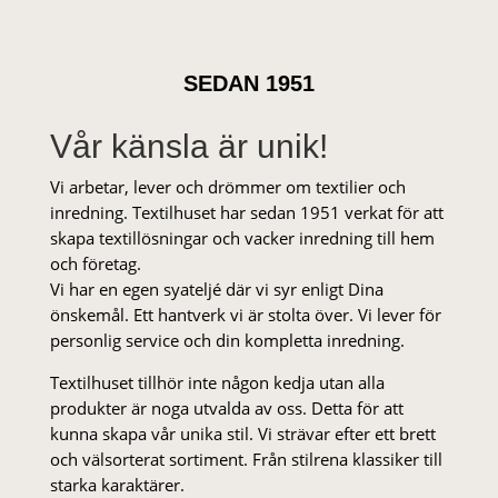
SEDAN 1951
Vår känsla är unik!
Vi arbetar, lever och drömmer om textilier och
inredning. Textilhuset har sedan 1951 verkat för att
skapa textillösningar och vacker inredning till hem
och företag.
Vi har en egen syateljé där vi syr enligt Dina
önskemål. Ett hantverk vi är stolta över. Vi lever för
personlig service och din kompletta inredning.
Textilhuset tillhör inte någon kedja utan alla
produkter är noga utvalda av oss. Detta för att
kunna skapa vår unika stil. Vi strä­var efter ett brett
och välsorterat sor­ti­ment. Från stil­rena klas­siker till
starka karaktärer.