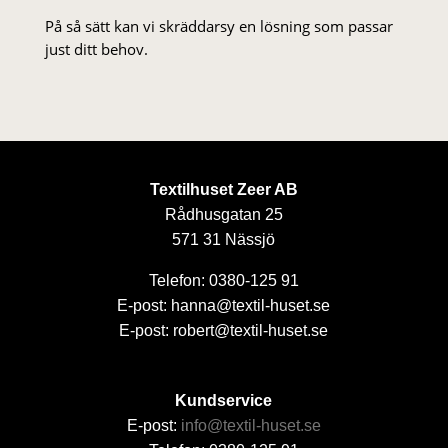
På så sätt kan vi skräddarsy en lösning som passar
just ditt behov.
Textilhuset Zeer AB
Rådhusgatan 25
571 31 Nässjö
Telefon: 0380-125 91
E-post: hanna@textil-huset.se
E-post: robert@textil-huset.se
Kundservice
E-post:
info@textil-huset.se