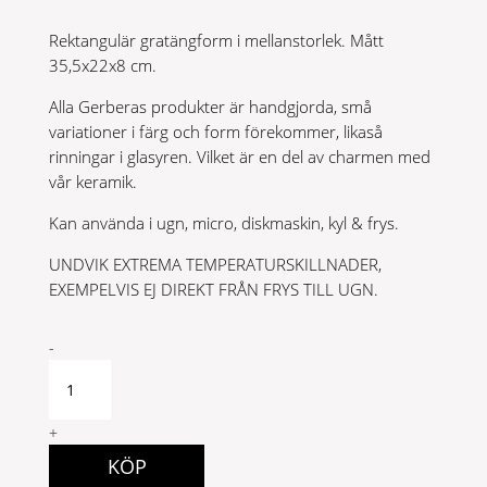
Rektangulär gratängform i mellanstorlek. Mått
35,5x22x8 cm.
Alla Gerberas produkter är handgjorda, små
variationer i färg och form förekommer, likaså
rinningar i glasyren. Vilket är en del av charmen med
vår keramik.
Kan använda i ugn, micro, diskmaskin, kyl & frys.
UNDVIK EXTREMA TEMPERATURSKILLNADER,
EXEMPELVIS EJ DIREKT FRÅN FRYS TILL UGN.
Gratängform
-
rekt.33cm
Bomull
quantity
+
KÖP