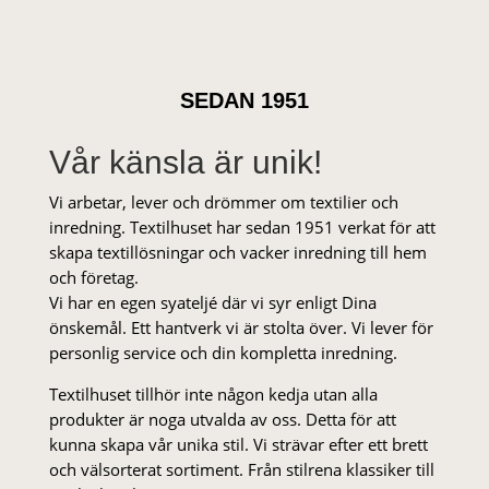
SEDAN 1951
Vår känsla är unik!
Vi arbetar, lever och drömmer om textilier och
inredning. Textilhuset har sedan 1951 verkat för att
skapa textillösningar och vacker inredning till hem
och företag.
Vi har en egen syateljé där vi syr enligt Dina
önskemål. Ett hantverk vi är stolta över. Vi lever för
personlig service och din kompletta inredning.
Textilhuset tillhör inte någon kedja utan alla
produkter är noga utvalda av oss. Detta för att
kunna skapa vår unika stil. Vi strä­var efter ett brett
och välsorterat sor­ti­ment. Från stil­rena klas­siker till