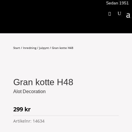
Sedan 1951
Start
/
Inredning
/
Julpynt
/ Gran kotte H48
Gran kotte H48
Alot Decoration
299
kr
Artikelnr:
14634