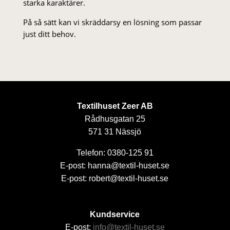
starka karaktärer.
På så sätt kan vi skräddarsy en lösning som passar
just ditt behov.
Textilhuset Zeer AB
Rådhusgatan 25
571 31 Nässjö
Telefon: 0380-125 91
E-post: hanna@textil-huset.se
E-post: robert@textil-huset.se
Kundservice
E-post:
info@textil-huset.se