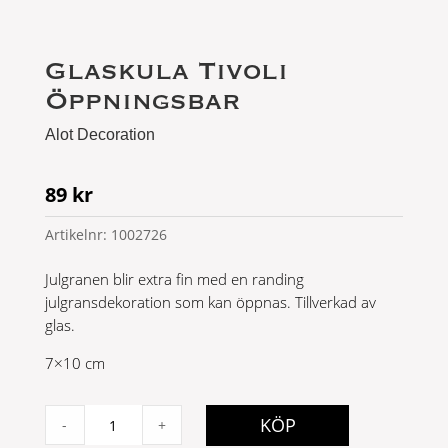
Glaskula Tivoli
Öppningsbar
Alot Decoration
89
kr
Artikelnr:
1002726
Julgranen blir extra fin med en randing
julgransdekoration som kan öppnas. Tillverkad av
glas.
7×10 cm
Glaskula
KÖP
-
+
Tivoli