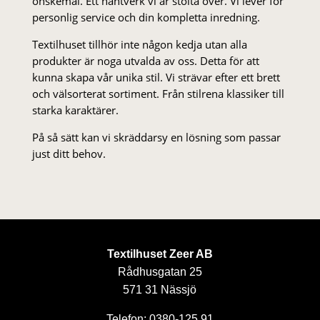
önskemål. Ett hantverk vi är stolta över. Vi lever för
personlig service och din kompletta inredning.
Textilhuset tillhör inte någon kedja utan alla
produkter är noga utvalda av oss. Detta för att
kunna skapa vår unika stil. Vi strä­var efter ett brett
och välsorterat sor­ti­ment. Från stil­rena klas­siker till
starka karaktärer.
På så sätt kan vi skräddarsy en lösning som passar
just ditt behov.
Textilhuset Zeer AB
Rådhusgatan 25
571 31 Nässjö
Telefon: 0380-125 91