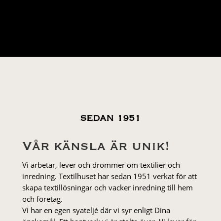
ursprungliga
nuvarande
priset
priset
var:
är:
59 kr.
29 kr.
SEDAN 1951
Vår känsla är unik!
Vi arbetar, lever och drömmer om textilier och
inredning. Textilhuset har sedan 1951 verkat för att
skapa textillösningar och vacker inredning till hem
och företag.
Vi har en egen syateljé där vi syr enligt Dina