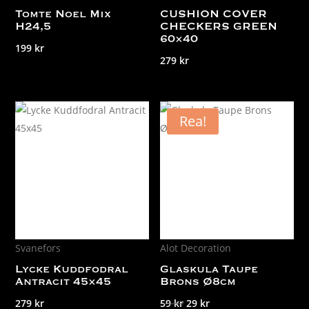
Tomte Noel Mix
CUSHION COVER
H24,5
CHECKERS GREEN
60×40
199
kr
279
kr
Rea!
Svanefors
Alot Decoration
Lycke Kuddfodral
Glaskula Taupe
Antracit 45×45
Brons Ø8cm
Det
Det
279
kr
59
kr
29
kr