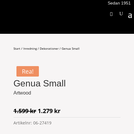
Sedan 1951
Start
/
Inredning
/
Dekorationer
/ Genua Small
Rea!
Genua Small
Artwood
Det
Det
1.599
kr
1.279
kr
ursprungliga
nuvarande
Artikelnr:
06-27419
priset
priset
var:
är: