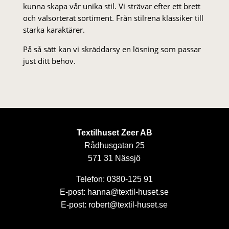
kunna skapa vår unika stil. Vi strä­var efter ett brett
och välsorterat sor­ti­ment. Från stil­rena klas­siker till
starka karaktärer.
På så sätt kan vi skräddarsy en lösning som passar
just ditt behov.
Textilhuset Zeer AB
Rådhusgatan 25
571 31 Nässjö
Telefon: 0380-125 91
E-post: hanna@textil-huset.se
E-post: robert@textil-huset.se