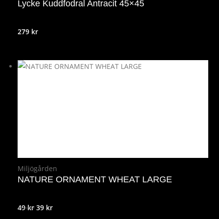
Lycke Kuddfodral Antracit 45×45
279
kr
Miljögården
NATURE ORNAMENT WHEAT LARGE
Det
Det
49
kr
39
kr