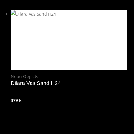
ursprungliga
nuvarande
priset
priset
var:
är:
49 kr.
39 kr.
Noori Objects
Dilara Vas Sand H24
379
kr