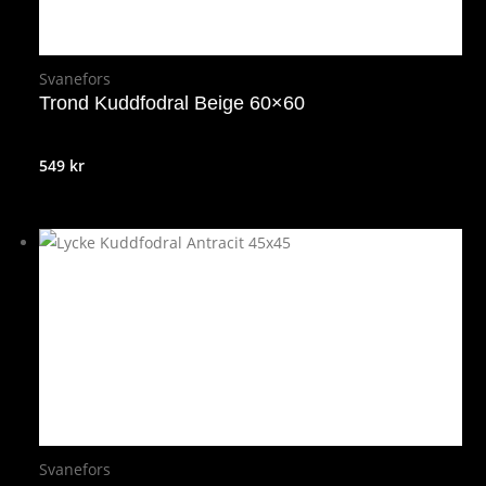
Svanefors
Trond Kuddfodral Beige 60×60
549
kr
Svanefors