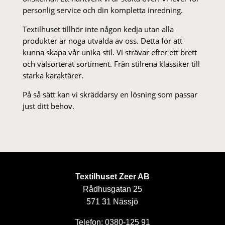
personlig service och din kompletta inredning.
Textilhuset tillhör inte någon kedja utan alla
produkter är noga utvalda av oss. Detta för att
kunna skapa vår unika stil. Vi strä­var efter ett brett
och välsorterat sor­ti­ment. Från stil­rena klas­siker till
starka karaktärer.
På så sätt kan vi skräddarsy en lösning som passar
just ditt behov.
Textilhuset Zeer AB
Rådhusgatan 25
571 31 Nässjö
Telefon: 0380-125 91