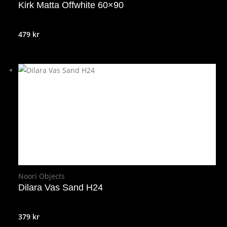
Kirk Matta Offwhite 60×90
479
kr
Noori Objects
Dilara Vas Sand H24
379
kr