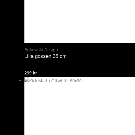
Bukowski Design
Lilla gossen 35 cm
299
kr