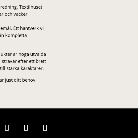
nredning. Textilhuset
gar och vacker
kemål. Ett hantverk vi
 din kompletta
odukter är noga utvalda
strä­var efter ett brett
 till starka karaktärer.
r just ditt behov.