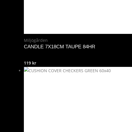
Miljögården
CANDLE 7X18CM TAUPE 84HR
119
kr