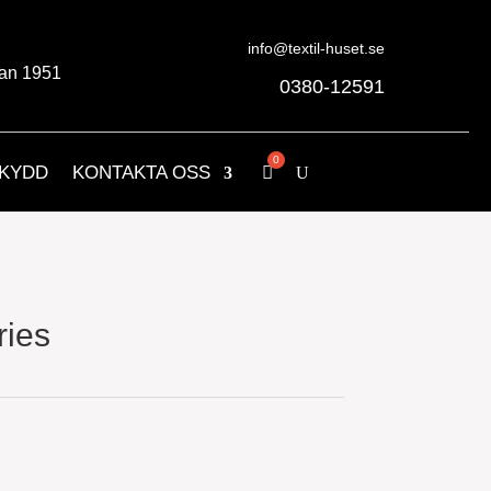
info@textil-huset.se
an 1951
0380-12591
KYDD
KONTAKTA OSS
ries