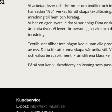
51
Vi arbetar, lever och drömmer om textilier och i
har sedan 1951 verkat för att skapa textillösnin
inredning till hem och företag.
Vi har en egen syateljé där vi syr enligt Dina öns
är stolta över. Vi lever för personlig service och
inredning.
Textilhuset tillhör inte någon kedja utan alla pr
av oss. Detta för att kunna skapa vår unika stil. Vi 
och välsorterat sor­ti­ment. Från stil­rena klas­siker
På så sätt kan vi skräddarsy en lösning som passa
Kundservice
E-post:
info@textil-huset.se