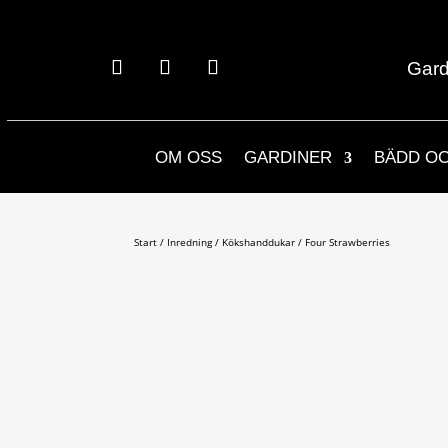
Gard
OM OSS
GARDINER
BÄDD O
Start
/
Inredning
/
Kökshanddukar
/ Four Strawberries