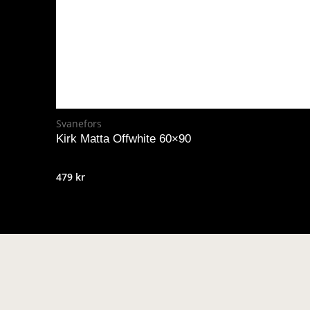
Svanefors
Kirk Matta Offwhite 60×90
479
kr