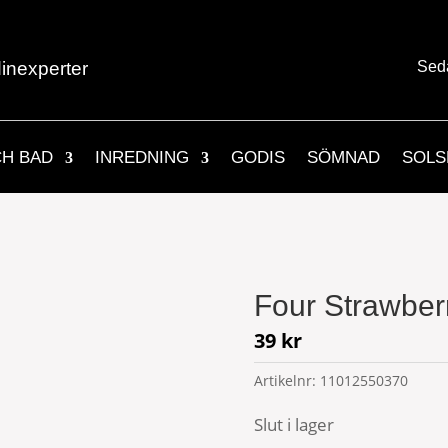
inexperter
Sed
CH BAD
INREDNING
GODIS
SÖMNAD
SOLS
Four Strawber
39
kr
Artikelnr:
11012550370
Slut i lager